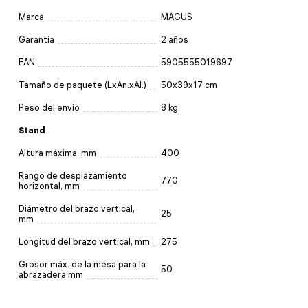
Marca
MAGUS
Garantía
2 años
EAN
5905555019697
Tamaño de paquete (LxAn.xAl.)
50x39x17 cm
Peso del envío
8 kg
Stand
Altura máxima, mm
400
Rango de desplazamiento
770
horizontal, mm
Diámetro del brazo vertical,
25
mm
Longitud del brazo vertical, mm
275
Grosor máx. de la mesa para la
50
abrazadera mm