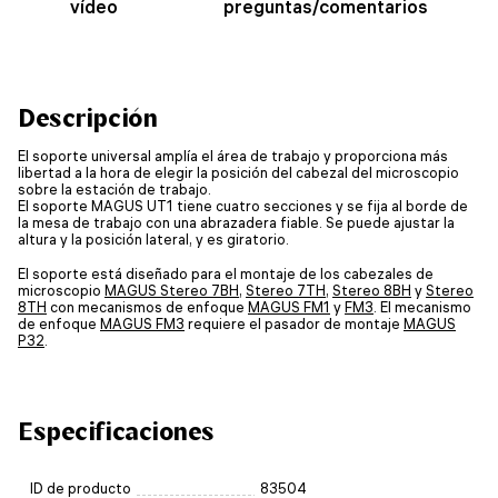
vídeo
preguntas/comentarios
Descripción
El soporte universal amplía el área de trabajo y proporciona más
libertad a la hora de elegir la posición del cabezal del microscopio
sobre la estación de trabajo.
El soporte MAGUS UT1 tiene cuatro secciones y se fija al borde de
la mesa de trabajo con una abrazadera fiable. Se puede ajustar la
altura y la posición lateral, y es giratorio.
El soporte está diseñado para el montaje de los cabezales de
microscopio
MAGUS Stereo 7BH
,
Stereo 7TH
,
Stereo 8BH
y
Stereo
8TH
con mecanismos de enfoque
MAGUS FM1
y
FM3
. El mecanismo
de enfoque
MAGUS FM3
requiere el pasador de montaje
MAGUS
P32
.
Especificaciones
ID de producto
83504