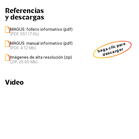
Referencias
y descargas
MAGUS: folleto informativo (pdf)
(PDF, 551.17 Kb)
MAGUS: manual informativo (pdf)
haga clic para
(PDF, 4.12 Mb)
descargar
Imágenes de alta resolución (zip)
(ZIP, 25.65 Mb)
Vídeo