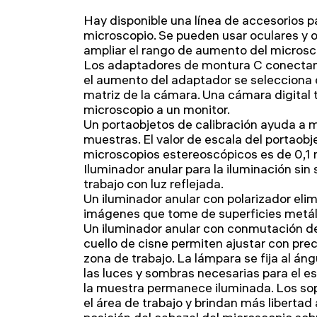
Hay disponible una línea de accesorios p
microscopio. Se pueden usar oculares y ob
ampliar el rango de aumento del microsc
Los adaptadores de montura C conectan 
el aumento del adaptador se selecciona 
matriz de la cámara. Una cámara digital 
microscopio a un monitor.
Un portaobjetos de calibración ayuda a m
muestras. El valor de escala del portaobj
microscopios estereoscópicos es de 0,1
Iluminador anular para la iluminación sin
trabajo con luz reflejada.
Un iluminador anular con polarizador elimi
imágenes que tome de superficies metáli
Un iluminador anular con conmutación d
cuello de cisne permiten ajustar con preci
zona de trabajo. La lámpara se fija al án
las luces y sombras necesarias para el es
la muestra permanece iluminada. Los sop
el área de trabajo y brindan más libertad a