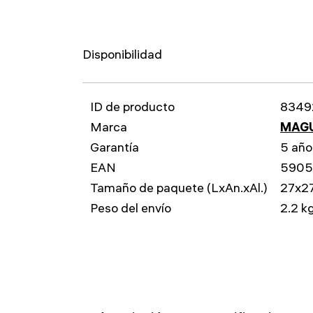
Disponibilidad
ID de producto
8349
Marca
MAG
Garantía
5 año
EAN
5905
Tamaño de paquete (LxAn.xAl.)
27x2
Peso del envío
2.2 k