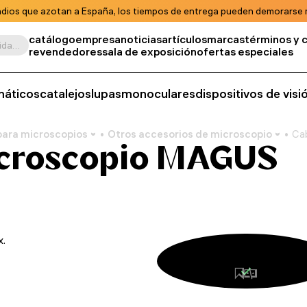
ndios que azotan a España, los tiempos de entrega pueden demorarse m
catálogo
empresa
noticias
artículos
marcas
términos y 
Buscar por producto, unidad de almacenamiento, categoría, etc.
revendedores
sala de exposición
ofertas especiales
máticos
catalejos
lupas
monoculares
dispositivos de vis
para microscopios
Otros accesorios de microscopio
Ca
icroscopio MAGUS
x.