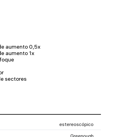
de aumento 0,5x
de aumento 1x
nfoque
or
de sectores
estereoscópico
Greenough