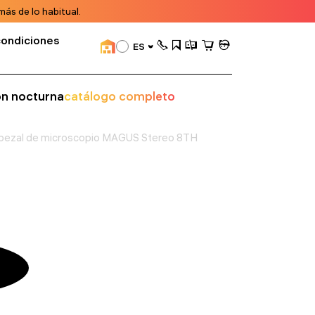
ás de lo habitual.
condiciones
ES
ión nocturna
catálogo completo
bezal de microscopio MAGUS Stereo 8TH