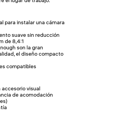
e el lugar de trabajo.
al para instalar una cámara
ento suave sin reducción
m de 8,4:1
enough son la gran
lidad, el diseño compacto
es compatibles
 accesorio visual
tancia de acomodación
des)
tía