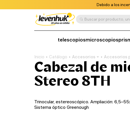
Debido a los ince
telescopios
microscopios
pris
Inicio
Catálogo
Accesorios
Accesorios 
Cabezal de m
Stereo 8TH
Trinocular, estereoscópico. Ampliación: 6,5–55
Sistema óptico Greenough