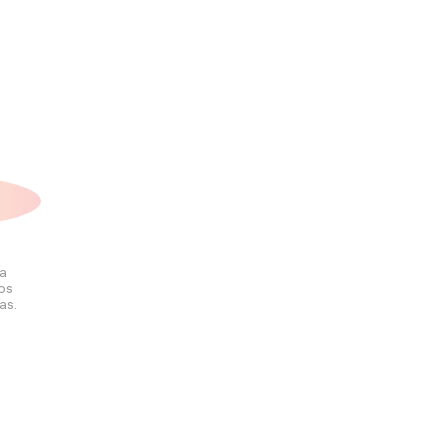
la
los
as.