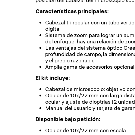
posición del cabezal del microscopio sobr
Características principales:
Cabezal trinocular con un tubo vertic
digital
Sistema de zoom para lograr un aum
del enfoque; hay una relación de zoo
Las ventajas del sistema óptico Gre
profundidad de campo, la dimensiona
y el precio razonable
Amplia gama de accesorios opcional
El kit incluye:
Cabezal de microscopio: objetivo con
Ocular de 10x/22 mm con larga dis
ocular y ajuste de dioptrías (2 unida
Manual del usuario y tarjeta de garan
Disponible bajo petición:
Ocular de 10x/22 mm con escala