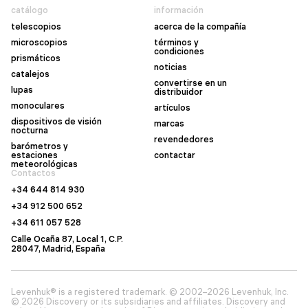
catálogo
información
telescopios
acerca de la compañía
microscopios
términos y
condiciones
prismáticos
noticias
catalejos
convertirse en un
lupas
distribuidor
monoculares
artículos
dispositivos de visión
marcas
nocturna
revendedores
barómetros y
estaciones
contactar
meteorológicas
Contactos
+34 644 814 930
+34 912 500 652
+34 611 057 528
Calle Ocaña 87, Local 1, C.P.
28047, Madrid, España
Levenhuk® is a registered trademark. © 2002–2026 Levenhuk, Inc.
© 2026 Discovery or its subsidiaries and affiliates. Discovery and