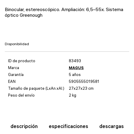
Binocular, estereoscópico. Ampliación: 6,5–55x. Sistema
óptico Greenough
Disponibilidad
ID de producto
83493
Marca
MAGUS
Garantía
5 años
EAN
5905555019581
Tamaño de paquete (LxAn.xAl.)
27x27x23 cm
Peso del envío
2 kg
descripción
especificaciones
descargas