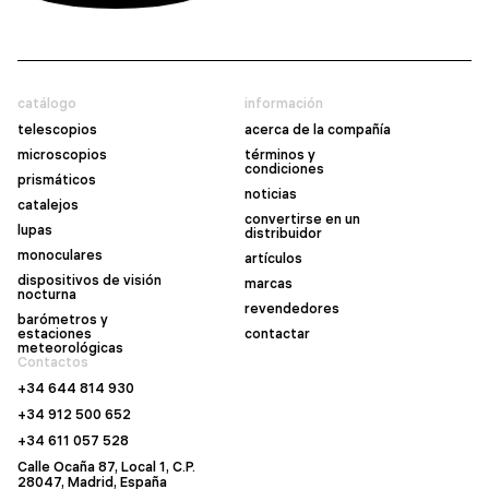
catálogo
información
telescopios
acerca de la compañía
microscopios
términos y
condiciones
prismáticos
noticias
catalejos
convertirse en un
lupas
distribuidor
monoculares
artículos
dispositivos de visión
marcas
nocturna
revendedores
barómetros y
estaciones
contactar
meteorológicas
Contactos
+34 644 814 930
+34 912 500 652
+34 611 057 528
Calle Ocaña 87, Local 1, C.P.
28047, Madrid, España