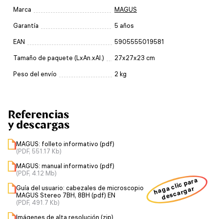
Marca
MAGUS
Garantía
5 años
EAN
5905555019581
Tamaño de paquete (LxAn.xAl.)
27x27x23 cm
Peso del envío
2 kg
Referencias
y descargas
MAGUS: folleto informativo (pdf)
(PDF, 551.17 Kb)
MAGUS: manual informativo (pdf)
(PDF, 4.12 Mb)
haga clic para
Guía del usuario: cabezales de microscopio
descargar
MAGUS Stereo 7BH, 8BH (pdf) EN
(PDF, 491.7 Kb)
Imágenes de alta resolución (zip)