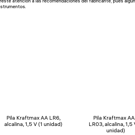
reste atención a las recomendaciones del fabricante, pues algu
nstrumentos.
Pila Kraftmax AA LR6,
Pila Kraftmax A
alcalina, 1,5 V (1 unidad)
LR03, alcalina, 1,5 
unidad)