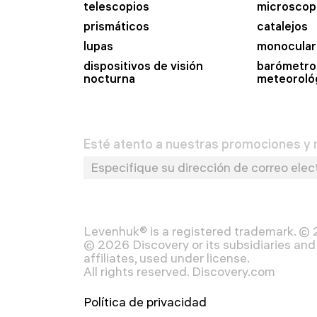
telescopios
microscop
prismáticos
catalejos
lupas
monocular
dispositivos de visión
barómetro
nocturna
meteoroló
Esté atento a nuestras promociones y n
Levenhuk® is a registered trademark. ©
© 2026 Discovery or its subsidiaries and 
affiliates, used under license.
All rights reserved. Discovery.com
Política de privacidad