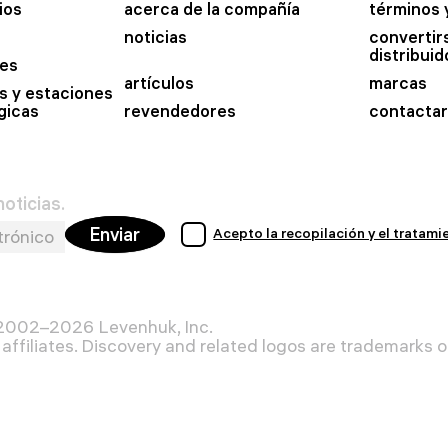
ios
acerca de la compañía
términos 
noticias
convertir
distribuid
es
artículos
marcas
s y estaciones
gicas
revendedores
contactar
oticias.
Enviar
Acepto la recopilación y el tratam
 2002–2026 Levenhuk, Inc.
affiliates. Discovery and related logos are trademarks of