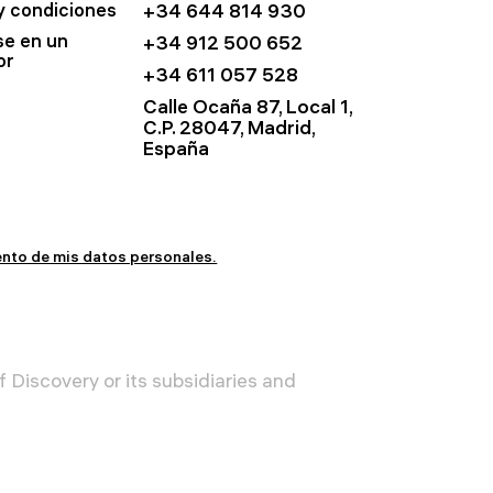
y condiciones
+34 644 814 930
se en un
+34 912 500 652
or
+34 611 057 528
Calle Ocaña 87, Local 1,
C.P. 28047, Madrid,
España
iento de mis datos personales.
 Discovery or its subsidiaries and