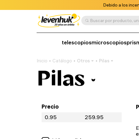
Debido a los ince
telescopios
microscopios
pris
Inicio
Catálogo
Otros
Pilas
Pilas
Precio
P
E
e