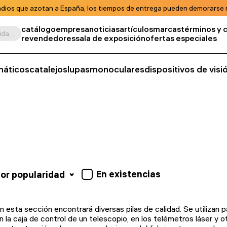
ndios que azotan a España, los tiempos de entrega pueden demorarse m
catálogo
empresa
noticias
artículos
marcas
términos y 
Buscar por producto, unidad de almacenamiento, categoría, etc.
revendedores
sala de exposición
ofertas especiales
máticos
catalejos
lupas
monoculares
dispositivos de vis
En existencias
or popularidad
n esta sección encontrará diversas pilas de calidad. Se utilizan p
n la caja de control de un telescopio, en los telémetros láser y o