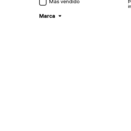
p
Más vendido
i
Marca