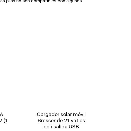
nas pilas no son compatibles con algunos
AA
Cargador solar móvil
V (1
Bresser de 21 vatios
con salida USB