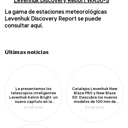
Levenhuk Discovery Report WA50-S
La gama de estaciones meteorológicas
Levenhuk Discovery Report se puede
consultar aquí.
Últimas noticias
Le presentamos los
Catalejos Levenhuk New
telescopios inteligentes
Blaze PRO y New Blaze
Levenhuk Kelvin Bright: un
ED: Descubra los nuevos
nuevo capítulo en la
modelos de 100 mm de
astronomía amateur
apertura
07.08.2026
07.08.2026