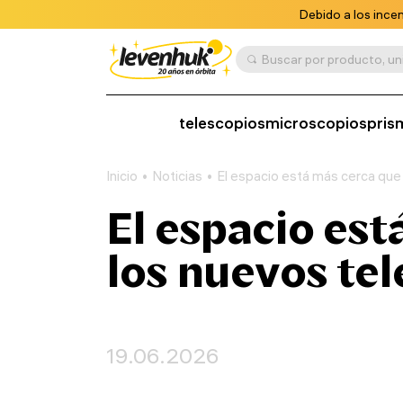
Debido a los ince
telescopios
microscopios
pris
Inicio
Noticias
El espacio está más cerca que
El espacio es
los nuevos te
19.06.2026