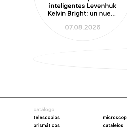
inteligentes Levenhuk
Kelvin Bright: un nuevo
capítulo en la
07.08.2026
astronomía amateur
catálogo
telescopios
microscop
prismáticos
catalejos