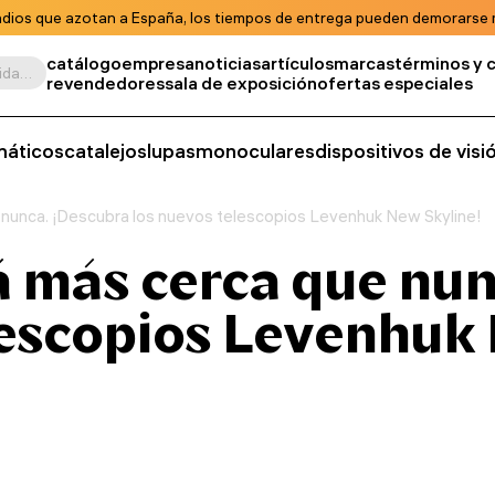
ndios que azotan a España, los tiempos de entrega pueden demorarse m
catálogo
empresa
noticias
artículos
marcas
términos y 
Buscar por producto, unidad de almacenamiento, categoría, etc.
revendedores
sala de exposición
ofertas especiales
máticos
catalejos
lupas
monoculares
dispositivos de vis
 nunca. ¡Descubra los nuevos telescopios Levenhuk New Skyline!
tá más cerca que nu
lescopios Levenhuk