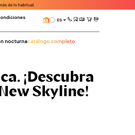
ás de lo habitual.
condiciones
ES
ión nocturna
catálogo completo
nca. ¡Descubra
 New Skyline!