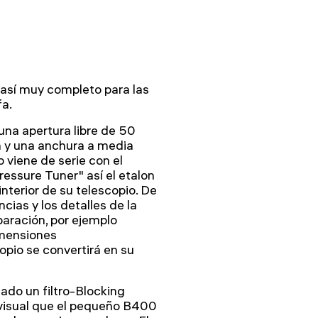
así muy completo para las
fa.
una apertura libre de 50
 y una anchura a media
 viene de serie con el
essure Tuner" así el etalon
nterior de su telescopio. De
ias y los detalles de la
aración, por ejemplo
imensiones
pio se convertirá en su
lado un filtro-Blocking
visual que el pequeño B400