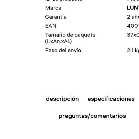
Marca
LUN
Garantía
2 añ
EAN
400
Tamaño de paquete
37x
(LxAn.xAl.)
Peso del envío
2.1 k
descripción
especificaciones
preguntas/comentarios