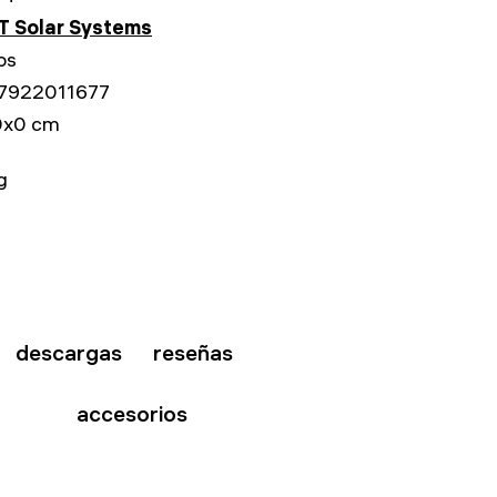
T Solar Systems
os
7922011677
0x0 cm
g
descargas
reseñas
accesorios