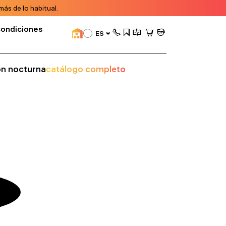
ás de lo habitual.
condiciones
ES
ión nocturna
catálogo completo