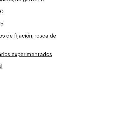
00
75
los de fijación, rosca de
arios experimentados
ol