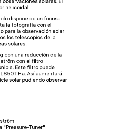
 observaciones solares. El
r helicoidal.
solo dispone de un focus-
a la fotografía con el
o para la observación solar
os los telescopios de la
as solares.
g con una reducción de la
tröm con el filtro
ble. Este filtro puede
o LS50THa. Así aumentará
icie solar pudiendo observar
gström
a "Pressure-Tuner"