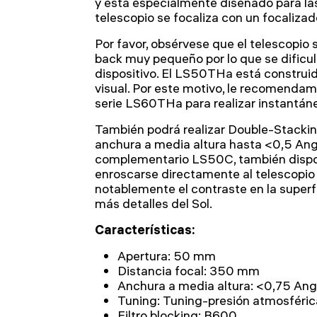
y está especialmente diseñado para las
telescopio se focaliza con un focalizado
Por favor, obsérvese que el telescopio 
back muy pequeño por lo que se dificult
dispositivo. El LS50THa está construid
visual. Por este motivo, le recomendam
serie LS60THa para realizar instantáne
También podrá realizar Double-Stackin
anchura a media altura hasta <0,5 Angs
complementario LS50C, también disponi
enroscarse directamente al telescopi
notablemente el contraste en la superf
más detalles del Sol.
Características:
Apertura: 50 mm
Distancia focal: 350 mm
Anchura a media altura: <0,75 An
Tuning: Tuning-presión atmosféric
Filtro blocking: B600