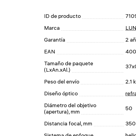
ID de producto
710
Marca
LUN
Garantía
2 a
EAN
400
Tamaño de paquete
37x
(LxAn.xAl.)
Peso del envío
2.1 
Diseño óptico
refr
Diámetro del objetivo
50
(apertura), mm
Distancia focal, mm
350
Sistema de enfoque
heli