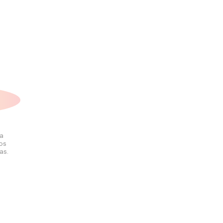
la
los
as.