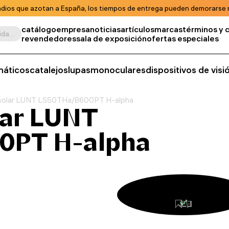
ndios que azotan a España, los tiempos de entrega pueden demorarse m
catálogo
empresa
noticias
artículos
marcas
términos y 
Buscar por producto, unidad de almacenamiento, categoría, etc.
revendedores
sala de exposición
ofertas especiales
máticos
catalejos
lupas
monoculares
dispositivos de vis
 solar LUNT LS50THa/B600PT H-alpha
lar LUNT
0PT H-alpha