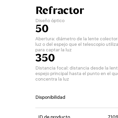
Refractor
Diseño óptico
50
Abertura: diámetro de la lente colecto
luz o del espejo que el telescopio utiliz
para captar la luz
350
Distancia focal: distancia desde la lent
espejo principal hasta el punto en el qu
concentra la luz
Disponibilidad
ID de producto
710