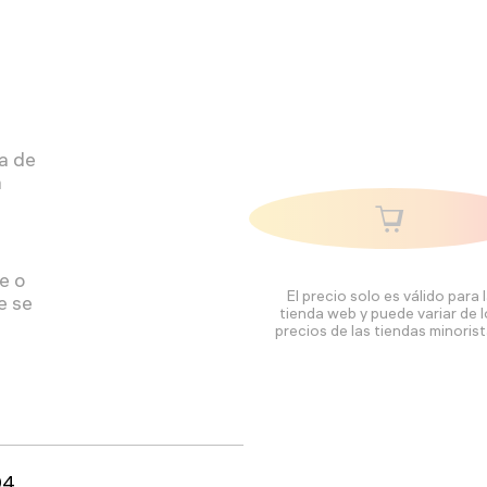
ra de
a
e o
El precio solo es válido para 
e se
tienda web y puede variar de 
precios de las tiendas minorist
94