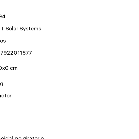
94
T Solar Systems
ños
7922011677
0x0 cm
kg
actor
coidal, no giratorio