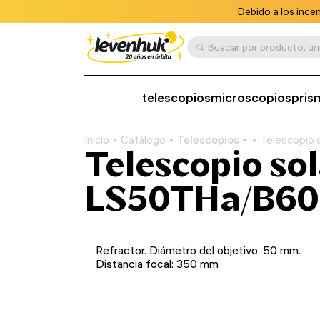
Debido a los ince
telescopios
microscopios
pris
Inicio
Catálogo
Telescopios
Telescopio
Telescopio so
LS50THa/B60
Refractor. Diámetro del objetivo: 50 mm.
Distancia focal: 350 mm