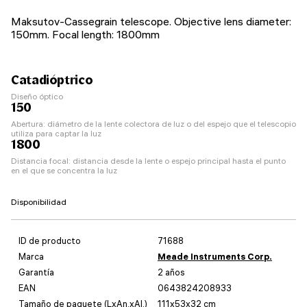
Maksutov-Cassegrain telescope. Objective lens diameter:
150mm. Focal length: 1800mm
Catadióptrico
Diseño óptico
150
Abertura: diámetro de la lente colectora de luz o del espejo que el telescopio
utiliza para captar la luz
1800
Distancia focal: distancia desde la lente o espejo principal hasta el punto
en el que se concentra la luz
Disponibilidad
ID de producto
71688
Marca
Meade Instruments Corp.
Garantía
2 años
EAN
0643824208933
Tamaño de paquete (LxAn.xAl.)
111x53x32 cm