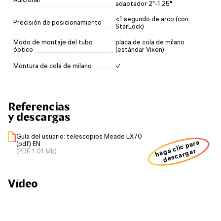
adaptador 2"-1,25"
<1 segundo de arco (con
Precisión de posicionamiento
StarLock)
Modo de montaje del tubo
placa de cola de milano
óptico
(estándar Vixen)
Montura de cola de milano
✓
Referencias
y descargas
Guía del usuario: telescopios Meade LX70
haga clic para
(pdf) EN
descargar
(PDF, 1.01 Mb)
Vídeo