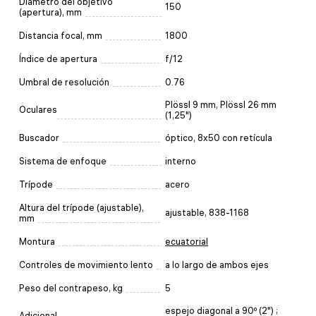
Diámetro del objetivo
150
(apertura), mm
Distancia focal, mm
1800
Índice de apertura
f/12
Umbral de resolución
0.76
Plössl 9 mm, Plössl 26 mm
Oculares
(1,25")
Buscador
óptico, 8x50 con retícula
Sistema de enfoque
interno
Trípode
acero
Altura del trípode (ajustable),
ajustable, 838-1168
mm
Montura
ecuatorial
Controles de movimiento lento
a lo largo de ambos ejes
Peso del contrapeso, kg
5
espejo diagonal a 90º (2") ;
Adicional