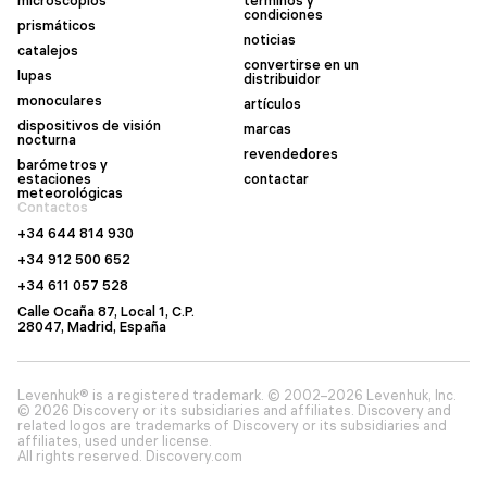
microscopios
términos y
condiciones
prismáticos
noticias
catalejos
convertirse en un
lupas
distribuidor
monoculares
artículos
dispositivos de visión
marcas
nocturna
revendedores
barómetros y
estaciones
contactar
meteorológicas
Contactos
+34 644 814 930
+34 912 500 652
+34 611 057 528
Calle Ocaña 87, Local 1, C.P.
28047, Madrid, España
Levenhuk® is a registered trademark. © 2002–2026 Levenhuk, Inc.
© 2026 Discovery or its subsidiaries and affiliates. Discovery and
related logos are trademarks of Discovery or its subsidiaries and
affiliates, used under license.
All rights reserved. Discovery.com