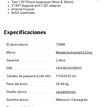
Two 1.25" Plössl eyepieces (9mm & 26mm)
2" 90° diagonal with 1.25" adapter
Internal focuser
8x50 viewfinder
Especificaciones
ID de producto
71688
Marca
Meade Instruments Corp.
Garantía
2 años
EAN
0643824208933
Tamaño de paquete (LxAn.xAl.)
111x53x32 cm
Peso del envío
29.46 kg
Diseño óptico
catadióptrico
Sistema óptico
Maksutov-Cassegrain