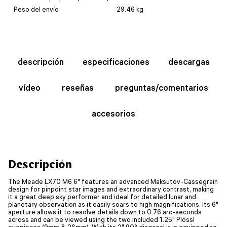
Peso del envío
29.46 kg
descripción
especificaciones
descargas
vídeo
reseñas
preguntas/comentarios
accesorios
Descripción
The Meade LX70 M6 6" features an advanced Maksutov-Cassegrain
design for pinpoint star images and extraordinary contrast, making
it a great deep sky performer and ideal for detailed lunar and
planetary observation as it easily soars to high magnifications. Its 6"
aperture allows it to resolve details down to 0.76 arc-seconds
across and can be viewed using the two included 1.25" Plössl
eyepieces (9mm & 26mm). With its 2" 90° diagonal it is equipped to