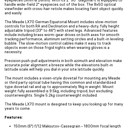
handle wide-field 2" eyepieces out of the box. The 8x50 optical
viewfinder with cross-hair reticle makes locating faint object quickly
and easily.
The Meade LX70 German Equatorial Mount includes slow-motion
controls for both RA and Declination and a heavy-duty, fully height
adjustable tripod (33" to 46") with steel legs. Advanced features
include including brass worm-gear drives on both axes for smooth
tracking performance, aluminum setting circles and a built-in leveling
bubble. The slow-motion control cables make it easy to track
objects even on those frigid nights when wearing gloves is a
necessity.
Precision push-pull adjustments in both azimuth and elevation make
accurate polar alignment a breeze while the elevations built-in
latitude scale will help you dial in your site latitude quickly.
The mount includes a vixen-style dovetail for mounting any Meade
or third party optical tube having this common and standardized
type dovetail rail and up to approximately 9kg in weight. Mount
weight fully assembled is 9.5kg, including tripod, but excluding
counterweights. Single 5.2kg counterweight included.
The Meade LX70 mount is designed to keep you looking up for many
years to come.
Features:
150mm (6") f/12 Maksutov-Cassegrain – 1800mm focal length