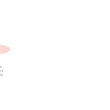
la
los
as.