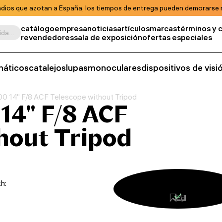
ndios que azotan a España, los tiempos de entrega pueden demorarse m
catálogo
empresa
noticias
artículos
marcas
términos y 
Buscar por producto, unidad de almacenamiento, categoría, etc.
revendedores
sala de exposición
ofertas especiales
máticos
catalejos
lupas
monoculares
dispositivos de vis
 14" F/8 ACF Telescope without Tripod
14" F/8 ACF
hout Tripod
h: