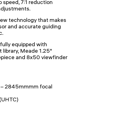
o speed, 7:1 reduction
 adjustments.
 new technology that makes
sor and accurate guiding
c.
ully equipped with
 library, Meade 1.25"
epiece and 8x50 viewfinder
cs – 2845mmmm focal
 (UHTC)