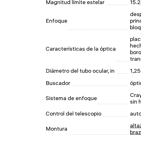
Magnitud límite estelar
15.2
desp
Enfoque
prin
blo
plac
hech
Características de la óptica
boro
tran
Diámetro del tubo ocular, in
1,25
Buscador
ópti
Cray
Sistema de enfoque
sin 
Control del telescopio
aut
alta
Montura
bra