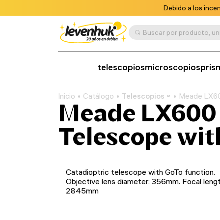
Debido a los ince
telescopios
microscopios
pris
Inicio
Catálogo
Telescopios
Meade LX600
Meade LX600 
Telescope wit
Catadioptric telescope with GoTo function.
Objective lens diameter: 356mm. Focal lengt
2845mm