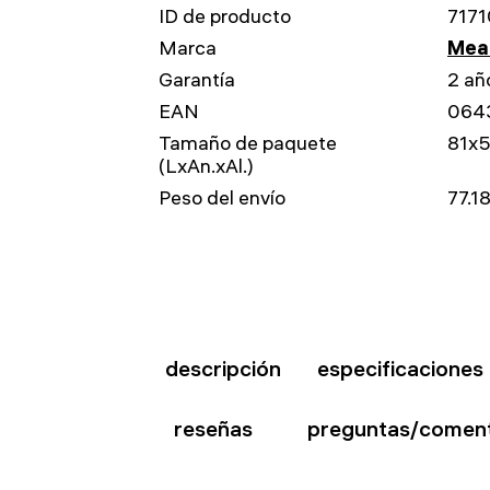
ID de producto
7171
Marca
Mead
Garantía
2 añ
EAN
064
Tamaño de paquete
81x
(LxAn.xAl.)
Peso del envío
77.1
descripción
especificaciones
reseñas
preguntas/coment