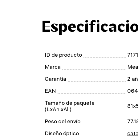
Especificaci
ID de producto
717
Marca
Mea
Garantía
2 a
EAN
064
Tamaño de paquete
81x
(LxAn.xAl.)
Peso del envío
77.1
Diseño óptico
cata