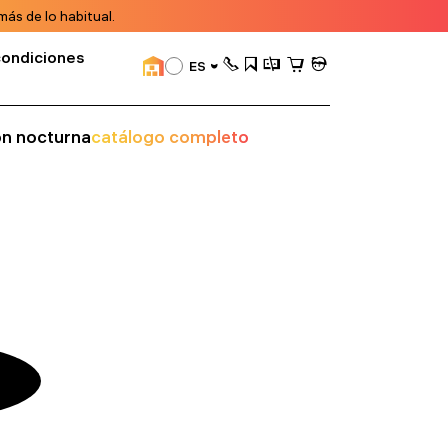
ás de lo habitual.
condiciones
ES
ión nocturna
catálogo completo