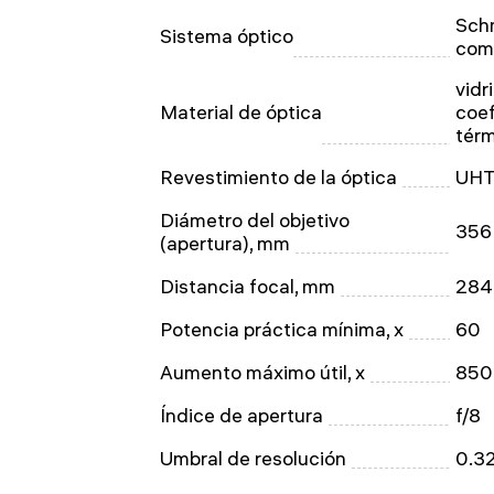
Schm
Sistema óptico
com
vidr
Material de óptica
coef
tér
Revestimiento de la óptica
UH
Diámetro del objetivo
356
(apertura), mm
Distancia focal, mm
284
Potencia práctica mínima, x
60
Aumento máximo útil, x
850
Índice de apertura
f/8
Umbral de resolución
0.3