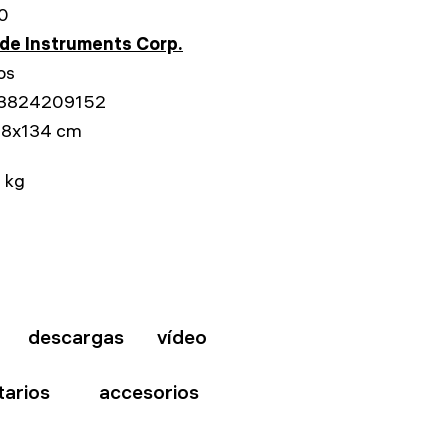
0
e Instruments Corp.
os
3824209152
58x134 cm
8 kg
descargas
vídeo
arios
accesorios