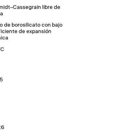
idt–Cassegrain libre de
a
io de borosilicato con bajo
iciente de expansión
mica
TC
5
26