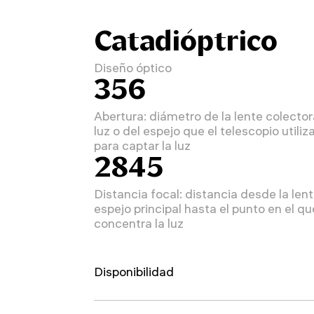
Catadióptrico
Diseño óptico
356
Abertura: diámetro de la lente colecto
luz o del espejo que el telescopio utiliz
para captar la luz
2845
Distancia focal: distancia desde la lent
espejo principal hasta el punto en el qu
concentra la luz
Disponibilidad