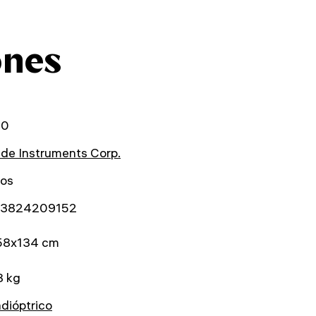
ones
10
de Instruments Corp.
ños
3824209152
58x134 cm
8 kg
dióptrico