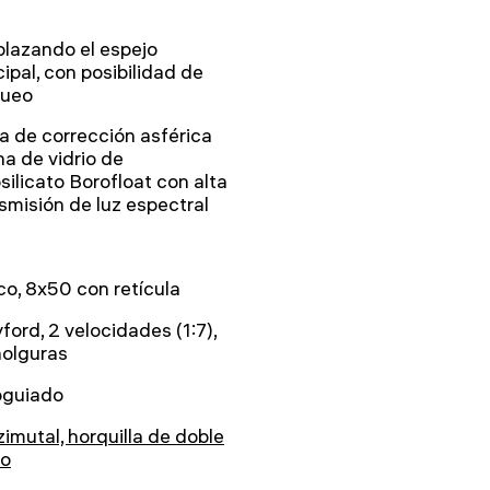
lazando el espejo
cipal, con posibilidad de
queo
a de corrección asférica
a de vidrio de
silicato Borofloat con alta
smisión de luz espectral
co, 8x50 con retícula
ford, 2 velocidades (1:7),
holguras
oguiado
zimutal, horquilla de doble
zo