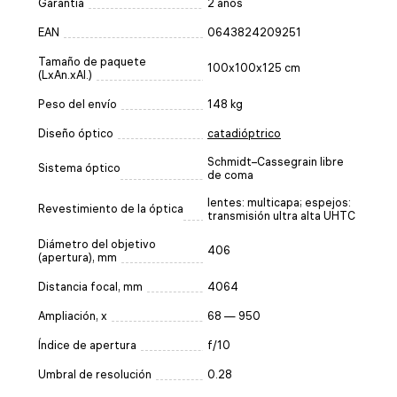
Garantía
2 años
EAN
0643824209251
Tamaño de paquete
100x100x125 cm
(LxAn.xAl.)
Peso del envío
148 kg
Diseño óptico
catadióptrico
Schmidt–Cassegrain libre
Sistema óptico
de coma
lentes: multicapa; espejos:
Revestimiento de la óptica
transmisión ultra alta UHTC
Diámetro del objetivo
406
(apertura), mm
Distancia focal, mm
4064
Ampliación, x
68 — 950
Índice de apertura
f/10
Umbral de resolución
0.28