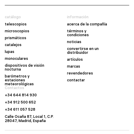
catálogo
información
telescopios
acerca de la compañía
microscopios
términos y
condiciones
prismáticos
noticias
catalejos
convertirse en un
lupas
distribuidor
monoculares
artículos
dispositivos de visión
marcas
nocturna
revendedores
barómetros y
estaciones
contactar
meteorológicas
Contactos
+34 644 814 930
+34 912 500 652
+34 611 057 528
Calle Ocaña 87, Local 1, C.P.
28047, Madrid, España