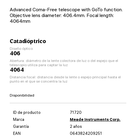
Advanced Coma-Free telescope with GoTo function.
Objective lens diameter: 406.4mm. Focal length:
4064mm
Catadióptrico
Diseño óptico
406
Abertura: diámetro de la lente colectora de luz o del espejo que el
telescopio utiliza para captar la luz
4064
Distancia focal: distancia desde la lente o espejo principal hasta el
punto en el que se concentra la luz
Disponibilidad
ID de producto
71720
Marca
Meade Instruments Corp.
Garantía
2 años
EAN
0643824209251