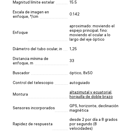
Magnitud límite estelar
15.5
Escala de imagen en
0.142
enfoque, °/cm
aproximado: moviendo el
espejo principal; fino:
Enfoque
moviendo el ocular a lo
largo del eje óptico
Diámetro del tubo ocular, in
1,25
Distancia mínima de
33
enfoque, m
Buscador
óptico, 8x50
Control del telescopio
autoguiado
altazimutal y ecuatorial
,
Montura
horquilla de doble brazo
GPS, horizonte, declinación
Sensores incorporados
magnética
desde 2 por día a 8 grados
Rapidez de respuesta
por segundo (8
velocidades)