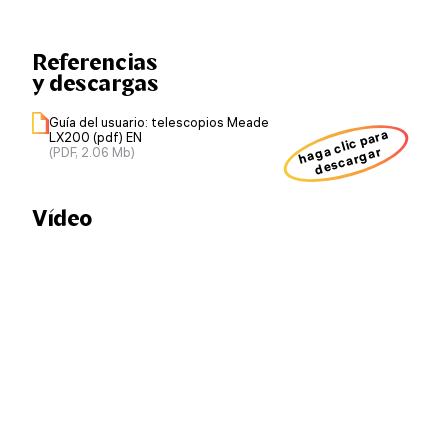
Referencias
y descargas
Guía del usuario: telescopios Meade
haga clic para
LX200 (pdf) EN
descargar
(PDF, 2.06 Mb)
Vídeo