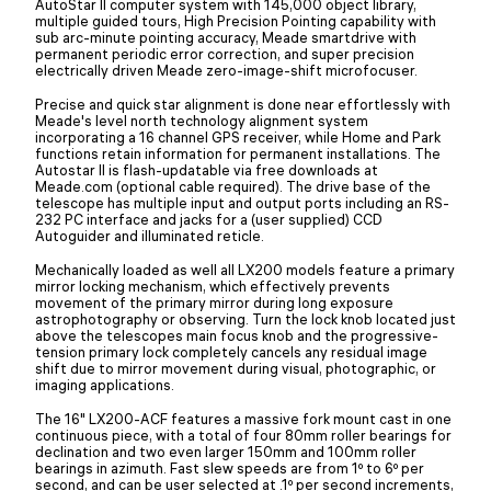
AutoStar II computer system with 145,000 object library,
multiple guided tours, High Precision Pointing capability with
sub arc-minute pointing accuracy, Meade smartdrive with
permanent periodic error correction, and super precision
electrically driven Meade zero-image-shift microfocuser.
Precise and quick star alignment is done near effortlessly with
Meade's level north technology alignment system
incorporating a 16 channel GPS receiver, while Home and Park
functions retain information for permanent installations. The
Autostar II is flash-updatable via free downloads at
Meade.com (optional cable required). The drive base of the
telescope has multiple input and output ports including an RS-
232 PC interface and jacks for a (user supplied) CCD
Autoguider and illuminated reticle.
Mechanically loaded as well all LX200 models feature a primary
mirror locking mechanism, which effectively prevents
movement of the primary mirror during long exposure
astrophotography or observing. Turn the lock knob located just
above the telescopes main focus knob and the progressive-
tension primary lock completely cancels any residual image
shift due to mirror movement during visual, photographic, or
imaging applications.
The 16" LX200-ACF features a massive fork mount cast in one
continuous piece, with a total of four 80mm roller bearings for
declination and two even larger 150mm and 100mm roller
bearings in azimuth. Fast slew speeds are from 1º to 6º per
second, and can be user selected at .1º per second increments,