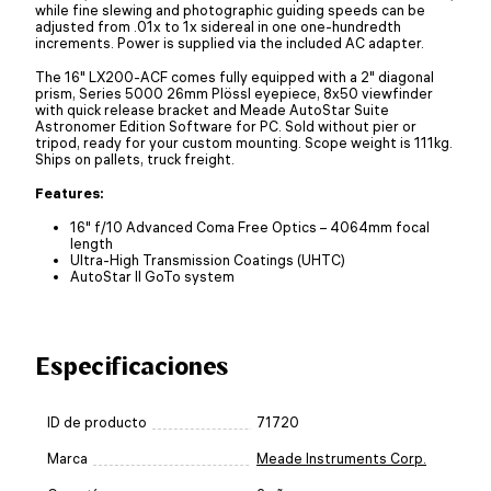
while fine slewing and photographic guiding speeds can be
adjusted from .01x to 1x sidereal in one one-hundredth
increments. Power is supplied via the included AC adapter.
The 16" LX200-ACF comes fully equipped with a 2" diagonal
prism, Series 5000 26mm Plössl eyepiece, 8x50 viewfinder
with quick release bracket and Meade AutoStar Suite
Astronomer Edition Software for PC. Sold without pier or
tripod, ready for your custom mounting. Scope weight is 111kg.
Ships on pallets, truck freight.
Features:
16" f/10 Advanced Coma Free Optics – 4064mm focal
length
Ultra-High Transmission Coatings (UHTC)
AutoStar II GoTo system
Especificaciones
ID de producto
71720
Marca
Meade Instruments Corp.