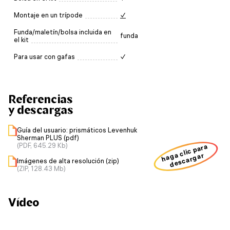
Montaje en un trípode
✓
Funda/maletín/bolsa incluida en
funda
el kit
Para usar con gafas
✓
Referencias
y descargas
Guía del usuario: prismáticos Levenhuk
Sherman PLUS (pdf)
(PDF, 645.29 Kb)
haga clic para
descargar
Imágenes de alta resolución (zip)
(ZIP, 128.43 Mb)
Vídeo