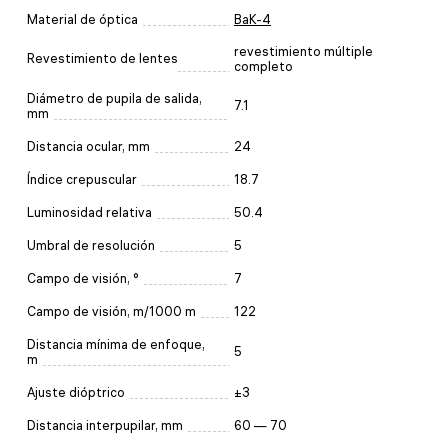
Material de óptica
BaK-4
revestimiento múltiple
Revestimiento de lentes
completo
Diámetro de pupila de salida,
7.1
mm
Distancia ocular, mm
24
Índice crepuscular
18.7
Luminosidad relativa
50.4
Umbral de resolución
5
Campo de visión, °
7
Campo de visión, m/1000 m
122
Distancia mínima de enfoque,
5
m
Ajuste dióptrico
±3
Distancia interpupilar, mm
60 — 70