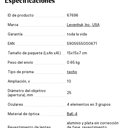
Especificaciones
ID de producto
67696
Marca
Levenhuk, Inc., USA
Garantía
toda la vida
EAN
5905555000671
Tamaño de paquete (LxAn.xAl.)
15x15x7 cm
Peso del envío
0.65 kg
Tipo de prisma
techo
Ampliación, x
10
Diámetro del objetivo
25
(apertura), mm
Oculares
4 elementos en 3 grupos
Material de óptica
BaK-4
aluminio y plata sin corrección
Revestimiento de lentes
de fase, revestimiento