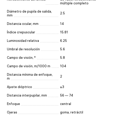
múltiple completo
Diámetro de pupila de salida,
2.5
mm
Distancia ocular, mm
14
Índice crepuscular
15.81
Luminosidad relativa
6.25
Umbral de resolución
5.6
Campo de visión, °
5.8
Campo de visión, m/1000 m
104
Distancia mínima de enfoque,
2
m
Ajuste dióptrico
±3
Distancia interpupilar, mm
56 — 74
Enfoque
central
Ojeras
goma, retráctil