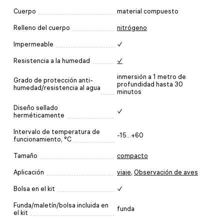
Cuerpo
material compuesto
Relleno del cuerpo
nitrógeno
Impermeable
✓
Resistencia a la humedad
✓
inmersión a 1 metro de
Grado de protección anti-
profundidad hasta 30
humedad/resistencia al agua
minutos
Diseño sellado
✓
herméticamente
Intervalo de temperatura de
-15...+60
funcionamiento, °C
Tamaño
compacto
Aplicación
viaje
,
Observación de aves
Bolsa en el kit
✓
Funda/maletín/bolsa incluida en
funda
el kit