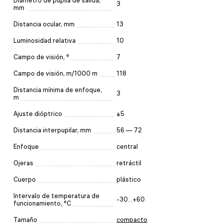
Diámetro de pupila de salida,
3
mm
Distancia ocular, mm
13
Luminosidad relativa
10
Campo de visión, °
7
Campo de visión, m/1000 m
118
Distancia mínima de enfoque,
3
m
Ajuste dióptrico
±5
Distancia interpupilar, mm
56 — 72
Enfoque
central
Ojeras
retráctil
Cuerpo
plástico
Intervalo de temperatura de
-30...+60
funcionamiento, °C
Tamaño
compacto