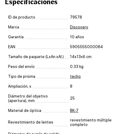
Especificaciones
ID de producto
79578
Marca
Discovery
Garantía
10 años
EAN
5905555000084
Tamaño de paquete (LxAn.xAl.)
14x13x6 cm
Peso del envío
0.33 kg
Tipo de prisma
techo
Ampliación, x
8
Diámetro del objetivo
25
(apertura), mm
Material de óptica
BK-7
revestimiento múltiple
Revestimiento de lentes
completo