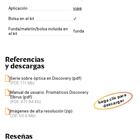
Aplicación
viaje
Bolsa en el kit
✓
Funda/maletín/bolsa incluida en
funda
el kit
Referencias
y descargas
Serie sobre óptica en Discovery (pdf)
(PDF, 1.11 Mb)
Manual de usuario: Prismáticos Discovery
haga clic para
Elbrus (pdf)
descargar
(PDF, 471.94 Kb)
Imágenes de alta resolución (zip)
(ZIP, 50.6 Mb)
Reseñas