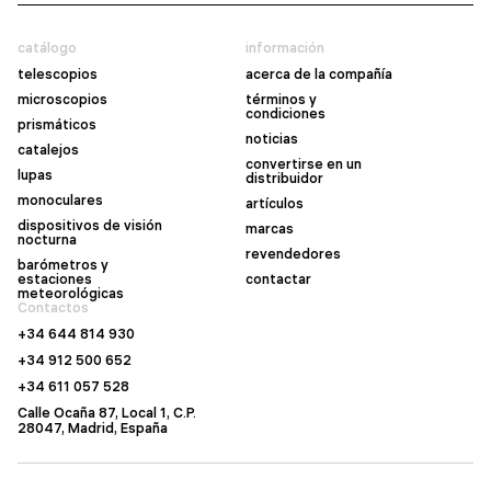
catálogo
información
telescopios
acerca de la compañía
microscopios
términos y
condiciones
prismáticos
noticias
catalejos
convertirse en un
lupas
distribuidor
monoculares
artículos
dispositivos de visión
marcas
nocturna
revendedores
barómetros y
estaciones
contactar
meteorológicas
Contactos
+34 644 814 930
+34 912 500 652
+34 611 057 528
Calle Ocaña 87, Local 1, C.P.
28047, Madrid, España