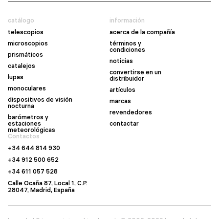
catálogo
información
telescopios
acerca de la compañía
microscopios
términos y
condiciones
prismáticos
noticias
catalejos
convertirse en un
lupas
distribuidor
monoculares
artículos
dispositivos de visión
marcas
nocturna
revendedores
barómetros y
estaciones
contactar
meteorológicas
Contactos
+34 644 814 930
+34 912 500 652
+34 611 057 528
Calle Ocaña 87, Local 1, C.P.
28047, Madrid, España