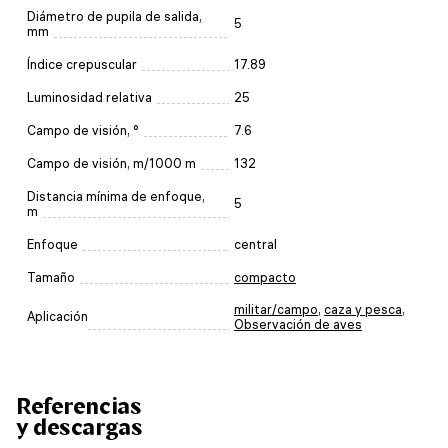
Diámetro de pupila de salida,
5
mm
Índice crepuscular
17.89
Luminosidad relativa
25
Campo de visión, °
7.6
Campo de visión, m/1000 m
132
Distancia mínima de enfoque,
5
m
Enfoque
central
Tamaño
compacto
militar/campo
,
caza y pesca
,
Aplicación
Observación de aves
Referencias
y descargas