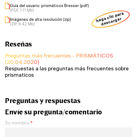
Guía del usuario: prismáticos Bresser (pdf)
(PDF, 1.11 Mb)
haga clic para
descargar
Imágenes de alta resolución (zip)
(ZIP, 9.42 Mb)
Reseñas
Preguntas más frecuentes - PRISMÁTICOS
(20.04.2020)
Respuestas a las preguntas más frecuentes sobre
prismaticos
Preguntas y respuestas
Envíe su pregunta/comentario
Su nombre
*