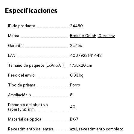
Especificaciones
ID de producto
24480
Marca
Bresser GmbH, Germany
Garantía
2 años
EAN
4007922141442
Tamaño de paquete (LxAn.xAl.)
17x8x20 cm
Peso del envío
0.93 kg
Tipo de prisma
Porro
Ampliación, x
8
Diámetro del objetivo
40
(apertura), mm
Material de óptica
BK-7
Revestimiento de lentes
azul, revestimiento completo