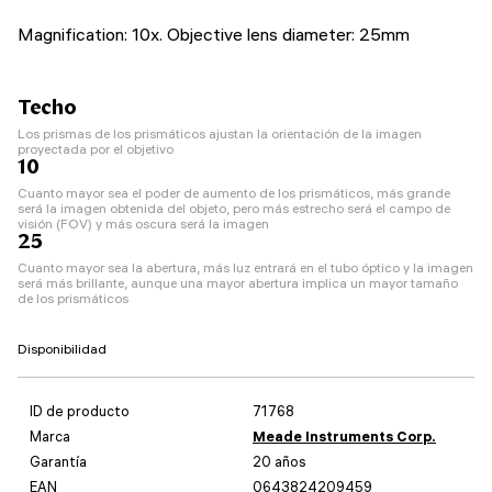
Magnification: 10x. Objective lens diameter: 25mm
Techo
Los prismas de los prismáticos ajustan la orientación de la imagen
proyectada por el objetivo
10
Cuanto mayor sea el poder de aumento de los prismáticos, más grande
será la imagen obtenida del objeto, pero más estrecho será el campo de
visión (FOV) y más oscura será la imagen
25
Cuanto mayor sea la abertura, más luz entrará en el tubo óptico y la imagen
será más brillante, aunque una mayor abertura implica un mayor tamaño
de los prismáticos
Disponibilidad
ID de producto
71768
Marca
Meade Instruments Corp.
Garantía
20 años
EAN
0643824209459