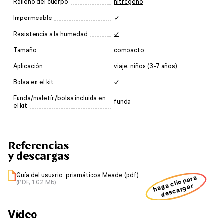
Relleno del cuerpo
nitrógeno
Impermeable
✓
Resistencia a la humedad
✓
Tamaño
compacto
Aplicación
viaje
,
niños (3-7 años)
Bolsa en el kit
✓
Funda/maletín/bolsa incluida en
funda
el kit
Referencias
y descargas
Guía del usuario: prismáticos Meade (pdf)
haga clic para
(PDF, 1.62 Mb)
descargar
Vídeo