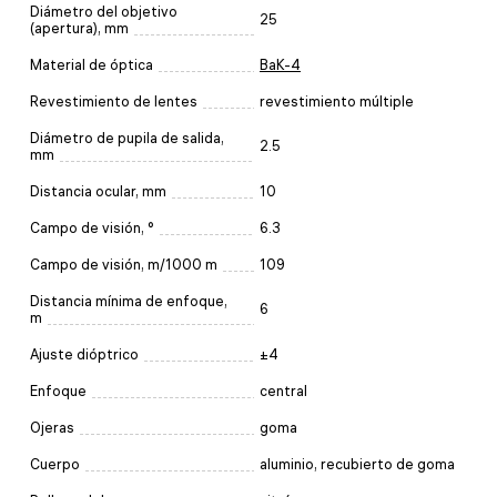
Diámetro del objetivo
25
(apertura), mm
Material de óptica
BaK-4
Revestimiento de lentes
revestimiento múltiple
Diámetro de pupila de salida,
2.5
mm
Distancia ocular, mm
10
Campo de visión, °
6.3
Campo de visión, m/1000 m
109
Distancia mínima de enfoque,
6
m
Ajuste dióptrico
±4
Enfoque
central
Ojeras
goma
Cuerpo
aluminio, recubierto de goma