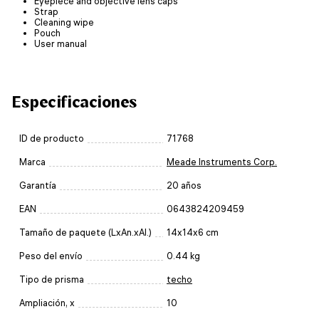
Eyepiece and objective lens caps
Strap
Cleaning wipe
Pouch
User manual
Especificaciones
ID de producto
71768
Marca
Meade Instruments Corp.
Garantía
20 años
EAN
0643824209459
Tamaño de paquete (LxAn.xAl.)
14x14x6 cm
Peso del envío
0.44 kg
Tipo de prisma
techo
Ampliación, x
10