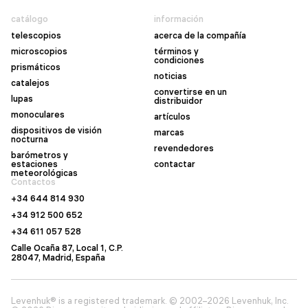
catálogo
información
telescopios
acerca de la compañía
microscopios
términos y
condiciones
prismáticos
noticias
catalejos
convertirse en un
lupas
distribuidor
monoculares
artículos
dispositivos de visión
marcas
nocturna
revendedores
barómetros y
estaciones
contactar
meteorológicas
Contactos
+34 644 814 930
+34 912 500 652
+34 611 057 528
Calle Ocaña 87, Local 1, C.P.
28047, Madrid, España
Levenhuk® is a registered trademark. © 2002–2026 Levenhuk, Inc.