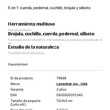
5 en 1: cuerda, pedernal, cuchillo, brújula y silbato
Herramienta multiuso
Tipo de producto
Brújula, cuchillo, cuerda, pedernal, silbato
Funciones del kit educativo: instrumentos y accesorios incluidos en el
kit
Estudio de la naturaleza
Finalidad del kit educativo
Disponibilidad
ID de producto
79668
Marca
Levenhuk, Inc., USA
Garantía
2 años
EAN
5905555001340
Tamaño de paquete
12x3x3 cm
(LxAn.xAl.)
Peso del envío
0.04 kg