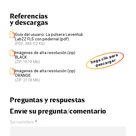
Referencias
y descargas
Guía del usuario: La pulsera Levenhuk
LabZZ FL5 con pedernal (pdf)
(PDF, 386.02 Kb)
Imágenes de alta resolución (zip)
haga clic para
BLACK
descargar
(ZIP, 19.19 Mb)
Imágenes de alta resolución (zip)
ORANGE
(ZIP, 21.18 Mb)
Preguntas y respuestas
Envíe su pregunta/comentario
Su nombre
*