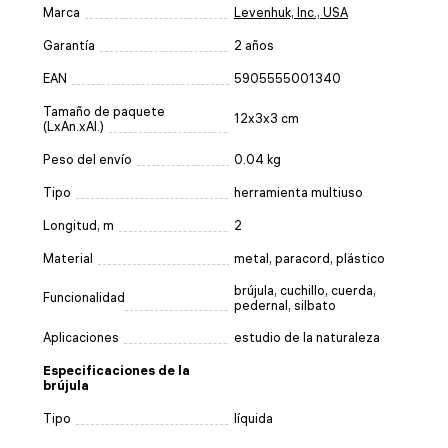
Marca
Levenhuk, Inc., USA
Garantía
2 años
EAN
5905555001340
Tamaño de paquete
12x3x3 cm
(LxAn.xAl.)
Peso del envío
0.04 kg
Tipo
herramienta multiuso
Longitud, m
2
Material
metal, paracord, plástico
brújula, cuchillo, cuerda,
Funcionalidad
pedernal, silbato
Aplicaciones
estudio de la naturaleza
Especificaciones de la
brújula
Tipo
líquida