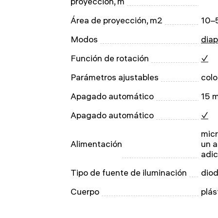
proyección, m
Área de proyección, m2
10–
Modos
diap
Función de rotación
✓
Parámetros ajustables
colo
Apagado automático
15 m
Apagado automático
✓
micr
Alimentación
un 
adic
Tipo de fuente de iluminación
dio
Cuerpo
plás