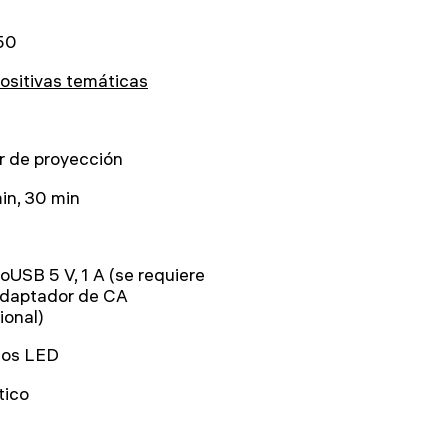
50
ositivas temáticas
r de proyección
in, 30 min
oUSB 5 V, 1 A (se requiere
adaptador de CA
ional)
dos LED
tico