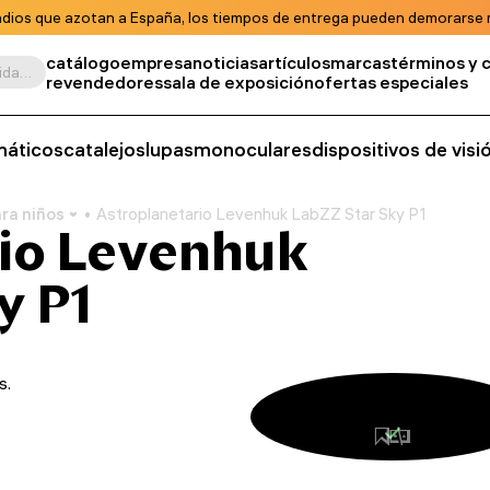
ndios que azotan a España, los tiempos de entrega pueden demorarse m
catálogo
empresa
noticias
artículos
marcas
términos y 
Buscar por producto, unidad de almacenamiento, categoría, etc.
revendedores
sala de exposición
ofertas especiales
máticos
catalejos
lupas
monoculares
dispositivos de vis
ra niños
Astroplanetario Levenhuk LabZZ Star Sky P1
rio Levenhuk
y P1
s.