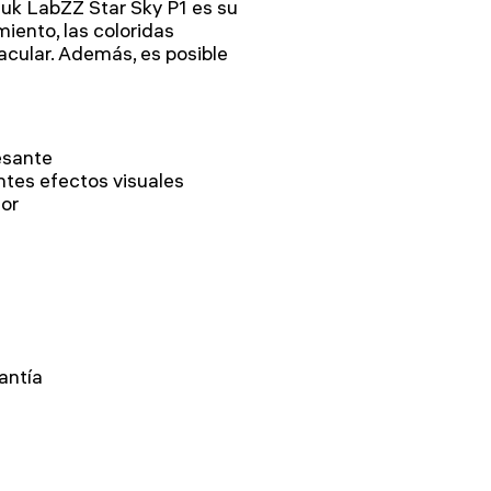
uk LabZZ Star Sky P1 es su
iento, las coloridas
acular. Además, es posible
esante
ntes efectos visuales
or
antía