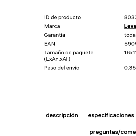
ID de producto
803
Marca
Leve
Garantía
toda
EAN
590
Tamaño de paquete
16x1
(LxAn.xAl.)
Peso del envío
0.35
descripción
especificaciones
preguntas/come