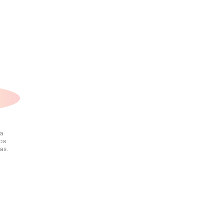
la
los
as.