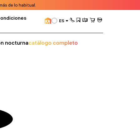
ás de lo habitual.
condiciones
ES
ión nocturna
catálogo completo