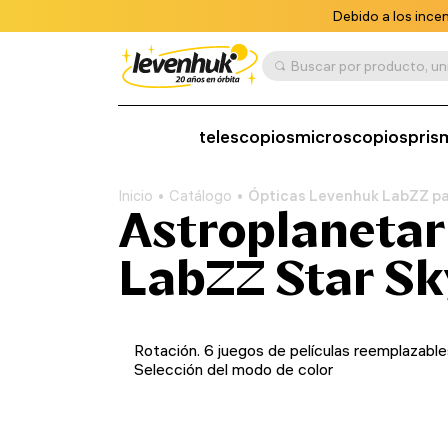
Debido a los ince
telescopios
microscopios
pris
Inicio
Catálogo
Ópticas Levenhuk LabZZ pa
Astroplaneta
LabZZ Star Sk
Rotación. 6 juegos de películas reemplazable
Selección del modo de color