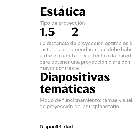
Estática
Tipo de proyección
1.5 — 2
La distancia de proyección óptima es l
distancia recomendada que debe hab
entre el planetario y el techo o la pared
para obtener una proyección clara con 
mayor contraste
Diapositivas
temáticas
Modo de funcionamiento: temas visua
de proyección del astroplanetario
Disponibilidad