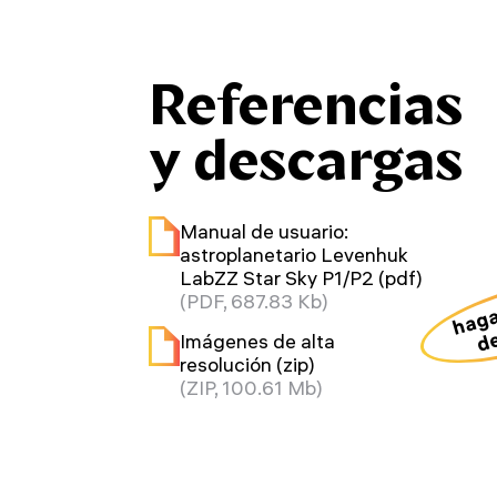
Referencias
y descargas
Manual de usuario:
astroplanetario Levenhuk
LabZZ Star Sky P1/P2 (pdf)
haga
(PDF, 687.83 Kb)
de
Imágenes de alta
resolución (zip)
(ZIP, 100.61 Mb)