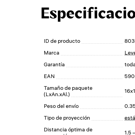
Especificaci
ID de producto
803
Marca
Leve
Garantía
toda
EAN
590
Tamaño de paquete
16x
(LxAn.xAl.)
Peso del envío
0.3
Tipo de proyección
está
Distancia óptima de
1.5 