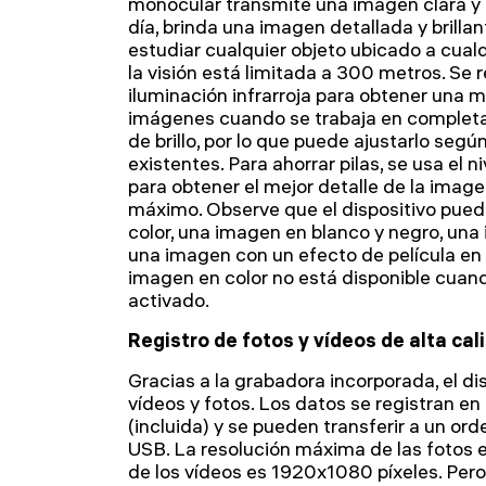
monocular transmite una imagen clara y 
día, brinda una imagen detallada y brillant
estudiar cualquier objeto ubicado a cualq
la visión está limitada a 300 metros. Se r
iluminación infrarroja para obtener una m
imágenes cuando se trabaja en completa 
de brillo, por lo que puede ajustarlo segú
existentes. Para ahorrar pilas, se usa el ni
para obtener el mejor detalle de la imagen,
máximo. Observe que el dispositivo pued
color, una imagen en blanco y negro, una 
una imagen con un efecto de película en c
imagen en color no está disponible cuan
activado.
Registro de fotos y vídeos de alta cal
Gracias a la grabadora incorporada, el di
vídeos y fotos. Los datos se registran e
(incluida) y se pueden transferir a un or
USB. La resolución máxima de las fotos 
de los vídeos es 1920x1080 píxeles. Pero