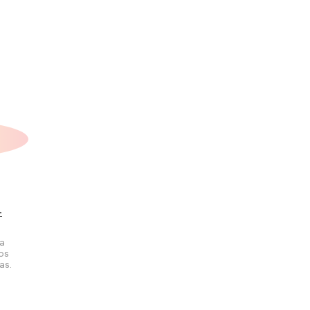
+
la
los
as.