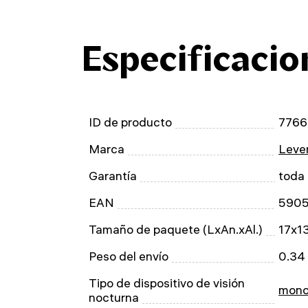
Especificacio
ID de producto
7766
Marca
Leven
Garantía
toda 
EAN
590
Tamaño de paquete (LxAn.xAl.)
17x1
Peso del envío
0.34
Tipo de dispositivo de visión
mono
nocturna