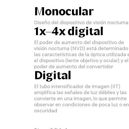
Monocular
Diseño del dispositivo de visión nocturna
1x–4x digital
El poder de aumento del dispositivo de
visión nocturna (NVD) está determinado
las características de la óptica utilizada 
el dispositivo (lente objetivo y ocular) y el
poder de aumento del convertidor
Digital
El tubo intensificador de imagen (IIT)
amplifica las señales de luz débiles y las
convierte en una imagen, lo que permite
observar en condiciones de poca luz o en
oscuridad