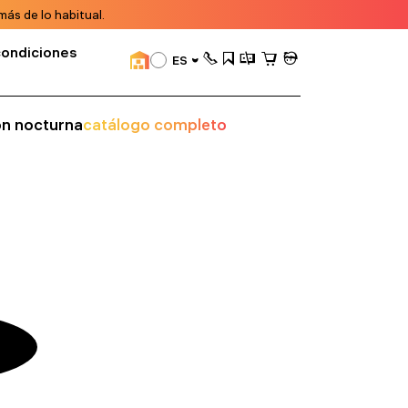
ás de lo habitual.
condiciones
ES
ión nocturna
catálogo completo