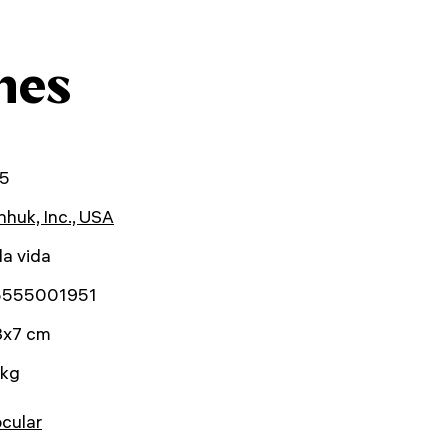
nes
5
huk, Inc., USA
la vida
5555001951
3x7 cm
 kg
cular