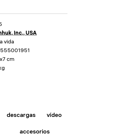
5
huk, Inc., USA
a vida
555001951
3x7 cm
kg
descargas
vídeo
accesorios