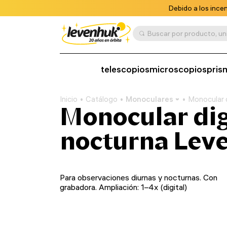
Debido a los ince
telescopios
microscopios
pris
Inicio
Catálogo
Monoculares
Monocular d
Monocular digi
nocturna Lev
Para observaciones diurnas y nocturnas. Con
grabadora. Ampliación: 1–4x (digital)