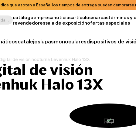
ndios que azotan a España, los tiempos de entrega pueden demorarse m
catálogo
empresa
noticias
artículos
marcas
términos y 
Buscar por producto, unidad de almacenamiento, categoría, etc.
revendedores
sala de exposición
ofertas especiales
máticos
catalejos
lupas
monoculares
dispositivos de vis
igital de visión nocturna Levenhuk Halo 13X
tal de visión
enhuk Halo 13X