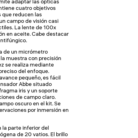
mite adaptar las ópticas
ontiene cuatro objetivos
 que reducen las
un campo de visión casi
ctiles. La lente de 100x
ón en aceite. Cabe destacar
ntifúngico.
ta de un micrómetro
r la muestra con precisión
idez se realiza mediante
preciso del enfoque.
avance pequeño, es fácil
ensador Abbe situado
fragma iris y un soporte
aciones de campo claro.
mpo oscuro en el kit. Se
servaciones por inmersión en
la parte inferior del
gena de 20 vatios. El brillo