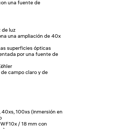
 con una fuente de
 de luz
ona una ampliación de 40x
as superficies ópticas
entada por una fuente de
Köhler
s de campo claro y de
, 40xs, 100xs (inmersión en
o
: WF10x / 18 mm con