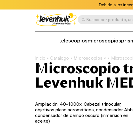
Debido a los ince
telescopios
microscopios
pris
Inicio
Catálogo
Microscopios
Microscopi
Microscopio t
Levenhuk ME
Ampliación: 40–1000x. Cabezal trinocular,
objetivos plano acromáticos, condensador Abb
condensador de campo oscuro (inmersión en
aceite)