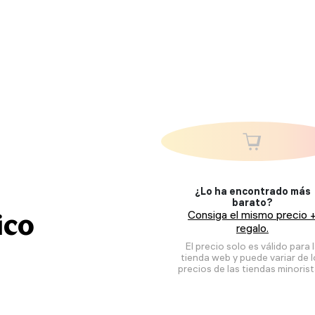
¿Lo ha encontrado más
barato?
ico
Consiga el mismo precio 
regalo.
El precio solo es válido para 
tienda web y puede variar de 
precios de las tiendas minorist