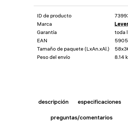
ID de producto
7399
Marca
Leven
Garantía
toda l
EAN
590
Tamaño de paquete (LxAn.xAl.)
58x3
Peso del envío
8.14 
descripción
especificaciones
preguntas/comentarios