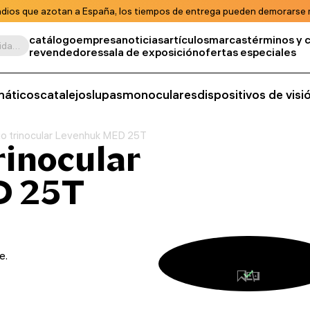
ndios que azotan a España, los tiempos de entrega pueden demorarse m
catálogo
empresa
noticias
artículos
marcas
términos y 
Buscar por producto, unidad de almacenamiento, categoría, etc.
revendedores
sala de exposición
ofertas especiales
máticos
catalejos
lupas
monoculares
dispositivos de vis
o trinocular Levenhuk MED 25T
rinocular
D 25T
e.