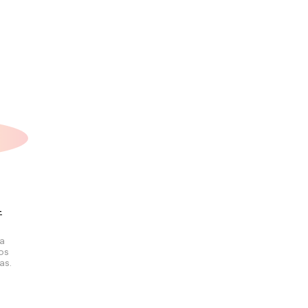
+
la
los
as.