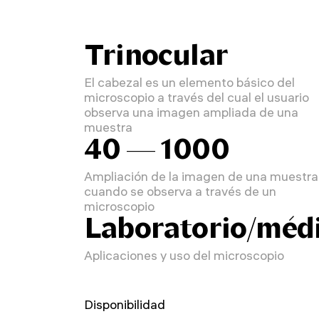
Trinocular
El cabezal es un elemento básico del
microscopio a través del cual el usuario
observa una imagen ampliada de una
muestra
40 — 1000
Ampliación de la imagen de una muestra
cuando se observa a través de un
microscopio
Laboratorio/méd
Aplicaciones y uso del microscopio
Disponibilidad