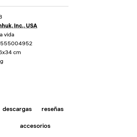
3
huk, Inc., USA
a vida
5555004952
6x34 cm
kg
descargas
reseñas
accesorios