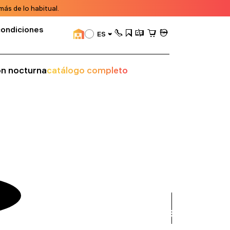
ás de lo habitual.
condiciones
ES
ión nocturna
catálogo completo
ver
todos