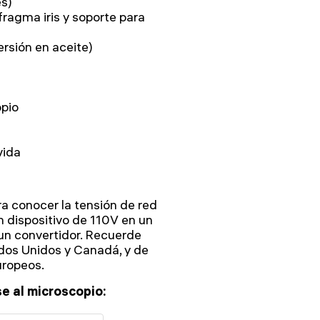
es)
ragma iris y soporte para
sión en aceite)
opio
vida
ra conocer la tensión de red
 dispositivo de 110V en un
 un convertidor. Recuerde
ados Unidos y Canadá, y de
uropeos.
e al microscopio: