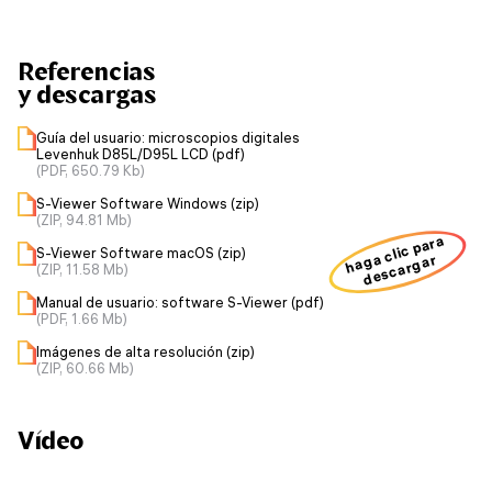
Referencias
y descargas
Guía del usuario: microscopios digitales
Levenhuk D85L/D95L LCD (pdf)
(PDF, 650.79 Kb)
S-Viewer Software Windows (zip)
(ZIP, 94.81 Mb)
haga clic para
S-Viewer Software macOS (zip)
descargar
(ZIP, 11.58 Mb)
Manual de usuario: software S-Viewer (pdf)
(PDF, 1.66 Mb)
Imágenes de alta resolución (zip)
(ZIP, 60.66 Mb)
Vídeo