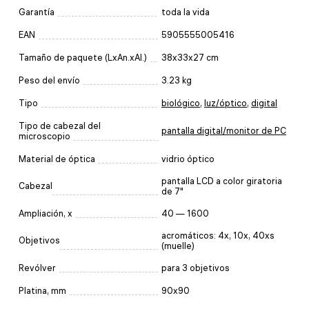
Garantía
toda la vida
EAN
5905555005416
Tamaño de paquete (LxAn.xAl.)
38x33x27 cm
Peso del envío
3.23 kg
Tipo
biológico
,
luz/óptico
,
digital
Tipo de cabezal del
pantalla digital/monitor de PC
microscopio
Material de óptica
vidrio óptico
pantalla LCD a color giratoria
Cabezal
de 7"
Ampliación, x
40 — 1600
acromáticos: 4x, 10x, 40xs
Objetivos
(muelle)
Revólver
para 3 objetivos
Platina, mm
90x90