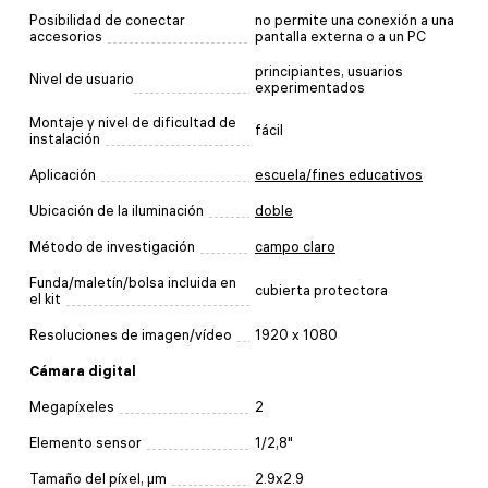
Posibilidad de conectar
no permite una conexión a una
accesorios
pantalla externa o a un PC
principiantes, usuarios
Nivel de usuario
experimentados
Montaje y nivel de dificultad de
fácil
instalación
Aplicación
escuela/fines educativos
Ubicación de la iluminación
doble
Método de investigación
campo claro
Funda/maletín/bolsa incluida en
cubierta protectora
el kit
Resoluciones de imagen/vídeo
1920 x 1080
Cámara digital
Megapíxeles
2
Elemento sensor
1/2,8"
Tamaño del píxel, µm
2.9x2.9