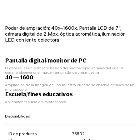
Poder de ampliación: 40x–1600x. Pantalla LCD de 7",
cámara digital de 2 Mpx, óptica acromática, iluminación
LED con lente colectora
Pantalla digital/monitor de PC
El cabezal es un elemento básico del microscopio a través del cual el
usuario observa una imagen ampliada de una muestra
40 — 1600
Ampliación de la imagen de una muestra cuando se observa a través de un
microscopio
Escuela/fines educativos
Aplicaciones y uso del microscopio
Disponibilidad
ID de producto
78902