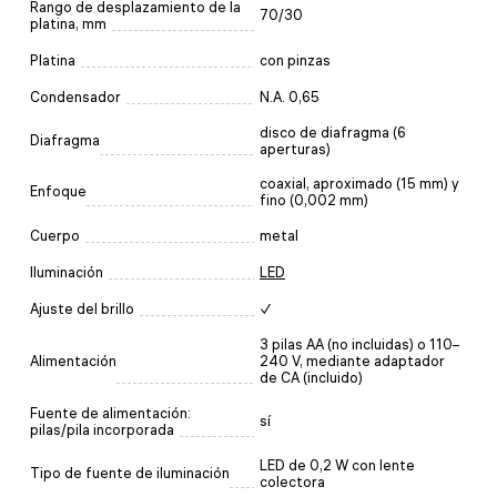
Rango de desplazamiento de la
70/30
platina, mm
Platina
con pinzas
Condensador
N.A. 0,65
disco de diafragma (6
Diafragma
aperturas)
coaxial, aproximado (15 mm) y
Enfoque
fino (0,002 mm)
Cuerpo
metal
Iluminación
LED
Ajuste del brillo
✓
3 pilas AA (no incluidas) o 110–
Alimentación
240 V, mediante adaptador
de CA (incluido)
Fuente de alimentación:
sí
pilas/pila incorporada
LED de 0,2 W con lente
Tipo de fuente de iluminación
colectora