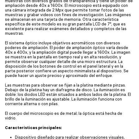
muestras con diversos grados de transparencia y tiene un poder de
ampliación desde 40x a 1600x. El microscopio está equipado con
una cámara integrada de 2 Mpx que permite tomar fotos de las
muestras y grabar videos con fines de investigación. Las imágenes
se almacenan en una tarjeta de memoria. Otra característica
específica de este modelo es su gran pantalla LCD de 7", que es
excelente para realizar exámenes detallados y completos de las
muestras.
El sistema óptico incluye objetivos acromáticos con diversos
poderes de ampliación. El poder de ampliación óptico varía desde
40x a 400x, y la ampliación digital puede llegar a 1600x. La imagen
se muestra en la pantalla en tiempo real y en alta resolución, y
permite observar cualquier detalle de una micro estructura. La
disposición de los botones de control en el panel lateral y en la
parte posterior confiere un aspecto minimalista al dispositivo. Se
puede hacer un ajuste preciso y aproximado del enfoque.
Las muestras para observar se fijan a la platina mediante pinzas.
Debajo de la platina hay un diafragma de disco. La iluminación es
doble: los diodos LED están situados a ambos lados de la platina. El
brillo de la iluminación es ajustable. La iluminación funciona con
corriente alterna o con pilas.
El cuerpo del microscopio es de metal; la óptica está hecha de
vidrio.
Características principales:
Dispositivo diseñado para realizar observaciones visuales,