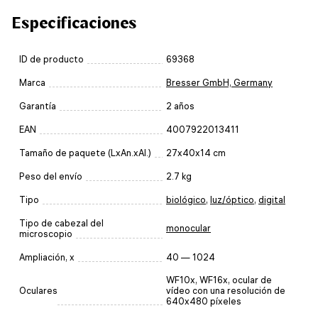
Especificaciones
ID de producto
69368
Marca
Bresser GmbH, Germany
Garantía
2 años
EAN
4007922013411
Tamaño de paquete (LxAn.xAl.)
27x40x14 cm
Peso del envío
2.7 kg
Tipo
biológico
,
luz/óptico
,
digital
Tipo de cabezal del
monocular
microscopio
Ampliación, x
40 — 1024
WF10x, WF16x, ocular de
Oculares
vídeo con una resolución de
640x480 píxeles