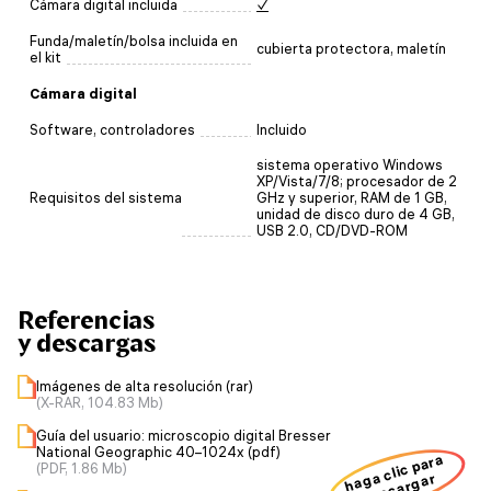
Cámara digital incluida
✓
Funda/maletín/bolsa incluida en
cubierta protectora, maletín
el kit
Cámara digital
Software, controladores
Incluido
sistema operativo Windows
XP/Vista/7/8; procesador de 2
Requisitos del sistema
GHz y superior, RAM de 1 GB,
unidad de disco duro de 4 GB,
USB 2.0, CD/DVD-ROM
Referencias
y descargas
Imágenes de alta resolución (rar)
(X-RAR, 104.83 Mb)
Guía del usuario: microscopio digital Bresser
National Geographic 40–1024x (pdf)
haga clic para
(PDF, 1.86 Mb)
descargar