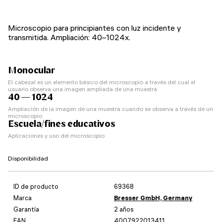
Microscopio para principiantes con luz incidente y
transmitida. Ampliación: 40–1024x.
Monocular
El cabezal es un elemento básico del microscopio a través del cual el
usuario observa una imagen ampliada de una muestra
40 — 1024
Ampliación de la imagen de una muestra cuando se observa a través de un
microscopio
Escuela/fines educativos
Aplicaciones y uso del microscopio
Disponibilidad
ID de producto
69368
Marca
Bresser GmbH, Germany
Garantía
2 años
EAN
4007922013411