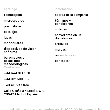
catálogo
información
telescopios
acerca de la compañía
microscopios
términos y
condiciones
prismáticos
noticias
catalejos
convertirse en un
lupas
distribuidor
monoculares
artículos
dispositivos de visión
marcas
nocturna
revendedores
barómetros y
estaciones
contactar
meteorológicas
Contactos
+34 644 814 930
+34 912 500 652
+34 611 057 528
Calle Ocaña 87, Local 1, C.P.
28047, Madrid, España
Levenhuk® is a registered trademark. © 2002–2026 Levenhuk, Inc.