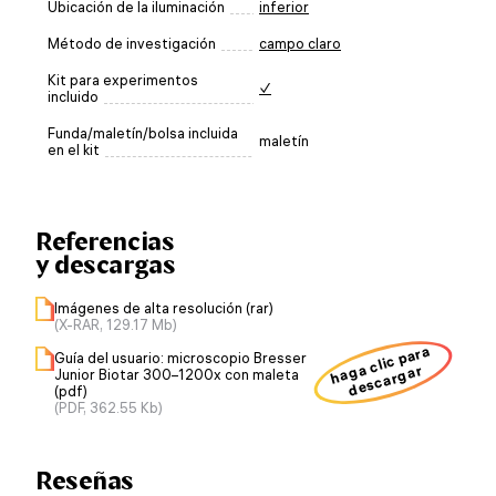
Ubicación de la iluminación
inferior
Método de investigación
campo claro
Kit para experimentos
✓
incluido
Funda/maletín/bolsa incluida
maletín
en el kit
Referencias
y descargas
Imágenes de alta resolución (rar)
(X-RAR, 129.17 Mb)
haga clic para
Guía del usuario: microscopio Bresser
descargar
Junior Biotar 300–1200x con maleta
(pdf)
(PDF, 362.55 Kb)
Reseñas