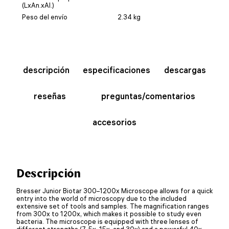
(LxAn.xAl.)
Peso del envío
2.34 kg
descripción
especificaciones
descargas
reseñas
preguntas/comentarios
accesorios
Descripción
Bresser Junior Biotar 300–1200x Microscope allows for a quick
entry into the world of microscopy due to the included
extensive set of tools and samples. The magnification ranges
from 300x to 1200x, which makes it possible to study even
bacteria. The microscope is equipped with three lenses of
different strengths (7. 5x, 15x, and 30x) and a powerful 40x