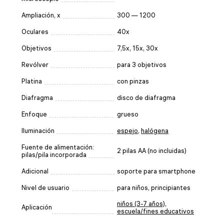
Ampliación, x
300 — 1200
Oculares
40x
Objetivos
7,5x, 15x, 30x
Revólver
para 3 objetivos
Platina
con pinzas
Diafragma
disco de diafragma
Enfoque
grueso
Iluminación
espejo
,
halógena
Fuente de alimentación:
2 pilas AA (no incluidas)
pilas/pila incorporada
Adicional
soporte para smartphone
Nivel de usuario
para niños, principiantes
niños (3-7 años)
,
Aplicación
escuela/fines educativos