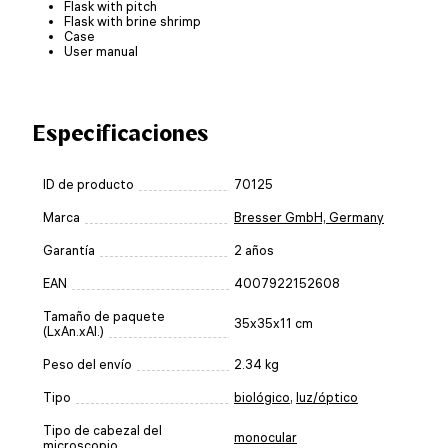
Flask with pitch
Flask with brine shrimp
Case
User manual
Especificaciones
ID de producto
70125
Marca
Bresser GmbH, Germany
Garantía
2 años
EAN
4007922152608
Tamaño de paquete
35x35x11 cm
(LxAn.xAl.)
Peso del envío
2.34 kg
Tipo
biológico
,
luz/óptico
Tipo de cabezal del
monocular
microscopio