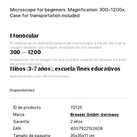
Microscope for beginners. Magnification: 300–1200x.
Case for transportation included
Monocular
El cabezal es un elemento básico del microscopio a través del cual el
usuario observa una imagen ampliada de una muestra
300 — 1200
Ampliación de la imagen de una muestra cuando se observa a través
de un microscopio
Niños (3-7 años), escuela/fines educativos
Aplicaciones y uso del microscopio
Disponibilidad
ID de producto
70125
Marca
Bresser GmbH, Germany
Garantía
2 años
EAN
4007922152608
Tamaño de paquete
35x35x11 cm