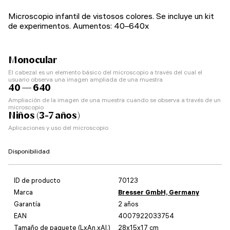
Microscopio infantil de vistosos colores. Se incluye un kit
de experimentos. Aumentos: 40–640x
Monocular
El cabezal es un elemento básico del microscopio a través del cual el
usuario observa una imagen ampliada de una muestra
40 — 640
Ampliación de la imagen de una muestra cuando se observa a través de un
microscopio
Niños (3-7 años)
Aplicaciones y uso del microscopio
Disponibilidad
ID de producto
70123
Marca
Bresser GmbH, Germany
Garantía
2 años
EAN
4007922033754
Tamaño de paquete (LxAn.xAl.)
28x15x17 cm