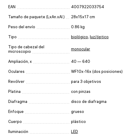
EAN
4007922033754
Tamaño de paquete (LxAn.xAl.)
28x15x17 cm
Peso del envío
0.86 kg
Tipo
biológico
,
luz/óptico
Tipo de cabezal del
monocular
microscopio
Ampliación, x
40 — 640
Oculares
WF10x-16x (dos posiciones)
Revólver
para 3 objetivos
Platina
con pinzas
Diafragma
disco de diafragma
Enfoque
grueso
Cuerpo
plástico
Iluminación
LED