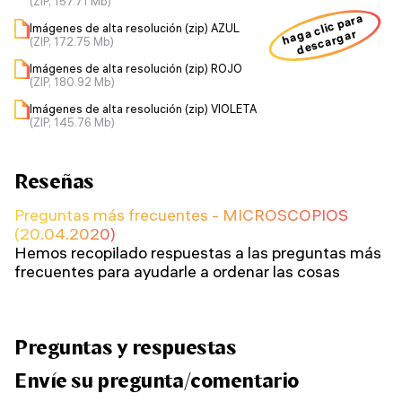
(ZIP, 157.71 Mb)
haga clic para
Imágenes de alta resolución (zip) AZUL
descargar
(ZIP, 172.75 Mb)
Imágenes de alta resolución (zip) ROJO
(ZIP, 180.92 Mb)
Imágenes de alta resolución (zip) VIOLETA
(ZIP, 145.76 Mb)
Reseñas
Preguntas más frecuentes - MICROSCOPIOS
(20.04.2020)
Hemos recopilado respuestas a las preguntas más
frecuentes para ayudarle a ordenar las cosas
Preguntas y respuestas
Envíe su pregunta/comentario