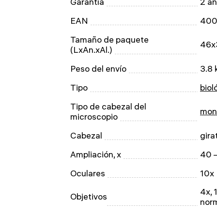
Garantía
2 a
EAN
400
Tamaño de paquete
46x
(LxAn.xAl.)
Peso del envío
3.8 
Tipo
biol
Tipo de cabezal del
mon
microscopio
Cabezal
gira
Ampliación, x
40 
Oculares
10x
4x, 
Objetivos
nor