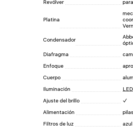
Revólver
para
mec
Platina
coor
Vern
Abbe
Condensador
ópti
Diafragma
cam
Enfoque
apro
Cuerpo
alum
Iluminación
LED
Ajuste del brillo
✓
Alimentación
pila
Filtros de luz
azul