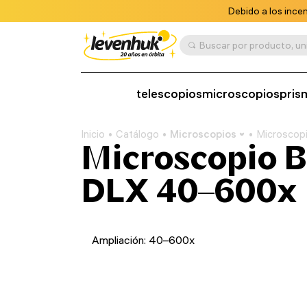
Debido a los ince
telescopios
microscopios
pris
Inicio
Catálogo
Microscopios
Microscop
Microscopio B
DLX 40–600x
Ampliación: 40–600x