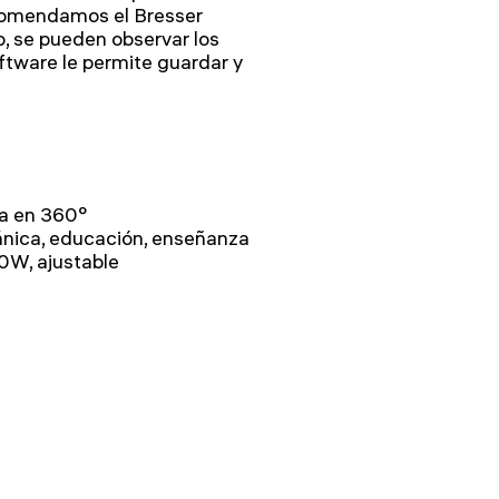
comendamos el Bresser
o, se pueden observar los
oftware le permite guardar y
ia en 360°
tánica, educación, enseñanza
0W, ajustable