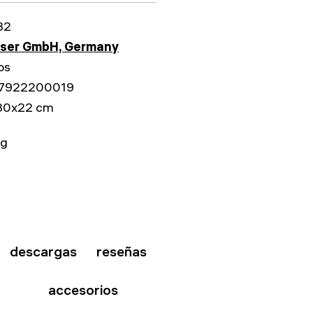
32
sser GmbH, Germany
os
7922200019
30x22 cm
kg
descargas
reseñas
accesorios