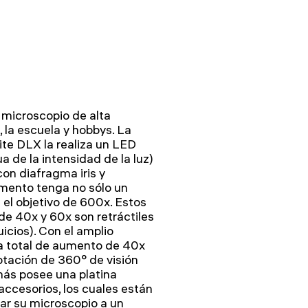
 microscopio de alta
, la escuela y hobbys. La
ite DLX la realiza un LED
a de la intensidad de la luz)
con diafragma iris y
rumento tenga no sólo un
n el objetivo de 600x. Estos
de 40x y 60x son retráctiles
icios). Con el amplio
a total de aumento de 40x
otación de 360° de visión
más posee una platina
accesorios, los cuales están
var su microscopio a un