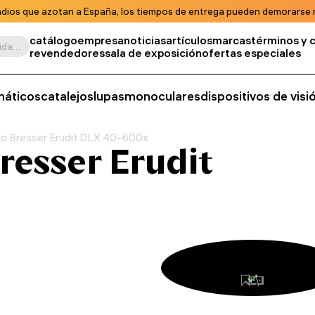
ndios que azotan a España, los tiempos de entrega pueden demorarse m
catálogo
empresa
noticias
artículos
marcas
términos y 
Buscar por producto, unidad de almacenamiento, categoría, etc.
revendedores
sala de exposición
ofertas especiales
máticos
catalejos
lupas
monoculares
dispositivos de vis
io Bresser Erudit DLX 40–600x
resser Erudit