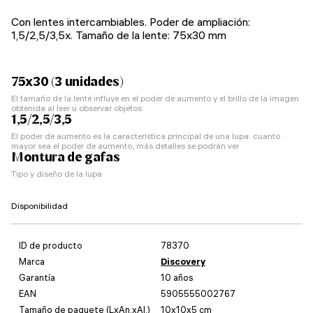
Con lentes intercambiables. Poder de ampliación:
1,5/2,5/3,5x. Tamaño de la lente: 75x30 mm
75x30 (3 unidades)
El tamaño de la lente influye en el poder de aumento y el brillo de la imagen
obtenida al leer u observar objetos
1,5/2,5/3,5
El poder de aumento es la característica principal de una lupa: cuanto
mayor sea el poder de aumento, más detalles se podrán ver
Montura de gafas
Tipo y diseño de la lupa
Disponibilidad
ID de producto
78370
Marca
Discovery
Garantía
10 años
EAN
5905555002767
Tamaño de paquete (LxAn.xAl.)
10x10x5 cm