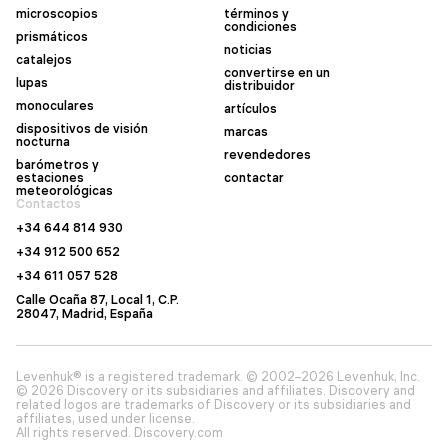
microscopios
términos y
condiciones
prismáticos
noticias
catalejos
convertirse en un
lupas
distribuidor
monoculares
artículos
dispositivos de visión
marcas
nocturna
revendedores
barómetros y
estaciones
contactar
meteorológicas
Contactos
+34 644 814 930
+34 912 500 652
+34 611 057 528
Calle Ocaña 87, Local 1, C.P.
28047, Madrid, España
Levenhuk® is a registered trademark. © 2002–2026 Levenhuk, Inc.
© 2026 Discovery or its subsidiaries and affiliates. Discovery and
related logos are trademarks of Discovery or its subsidiaries and
affiliates, used under license.
All rights reserved. Discovery.com