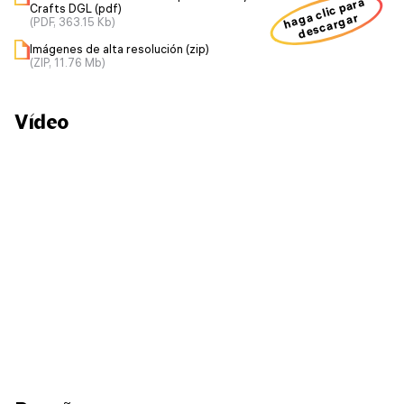
haga clic para
Crafts DGL (pdf)
descargar
(PDF, 363.15 Kb)
Imágenes de alta resolución (zip)
(ZIP, 11.76 Mb)
Vídeo