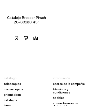
Catalejo Bresser Pirsch
20–60x80 45°
catálogo
información
telescopios
acerca de la compañía
microscopios
términos y
condiciones
prismáticos
noticias
catalejos
convertirse en un
lupas