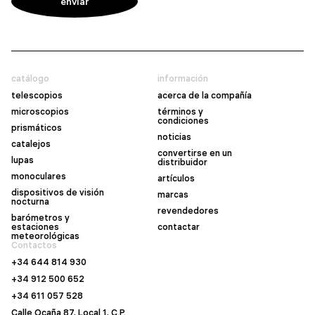
catálogo
información
telescopios
acerca de la compañía
microscopios
términos y
condiciones
prismáticos
noticias
catalejos
convertirse en un
lupas
distribuidor
monoculares
artículos
dispositivos de visión
marcas
nocturna
revendedores
barómetros y
estaciones
contactar
meteorológicas
Contactos
+34 644 814 930
+34 912 500 652
+34 611 057 528
Calle Ocaña 87, Local 1, C.P.