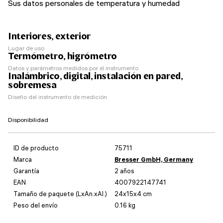
Sus datos personales de temperatura y humedad
Interiores, exterior
Lugar de uso
Termómetro, higrómetro
Datos y parámetros medidos por el instrumento
Inalámbrico, digital, instalación en pared,
sobremesa
Diseño del instrumento de medición
Disponibilidad
ID de producto
75711
Marca
Bresser GmbH, Germany
Garantía
2 años
EAN
4007922147741
Tamaño de paquete (LxAn.xAl.)
24x15x4 cm
Peso del envío
0.16 kg