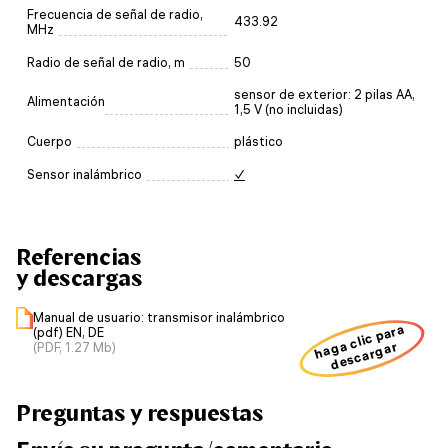
Frecuencia de señal de radio,
433.92
MHz
Radio de señal de radio, m
50
sensor de exterior: 2 pilas AA,
Alimentación
1,5 V (no incluidas)
Cuerpo
plástico
Sensor inalámbrico
✓
Referencias
y descargas
Manual de usuario: transmisor inalámbrico
haga clic para
(pdf) EN, DE
descargar
(PDF, 1.27 Mb)
Preguntas y respuestas