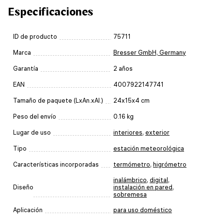
Especificaciones
ID de producto
75711
Marca
Bresser GmbH, Germany
Garantía
2 años
EAN
4007922147741
Tamaño de paquete (LxAn.xAl.)
24x15x4 cm
Peso del envío
0.16 kg
Lugar de uso
interiores
,
exterior
Tipo
estación meteorológica
Características incorporadas
termómetro
,
higrómetro
inalámbrico
,
digital
,
Diseño
instalación en pared
,
sobremesa
Aplicación
para uso doméstico