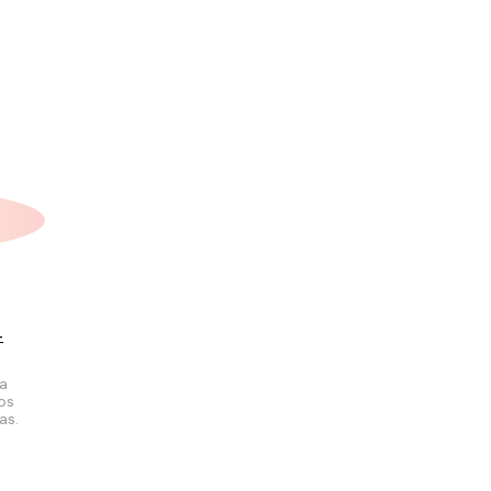
+
la
los
as.