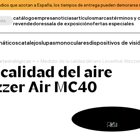
ndios que azotan a España, los tiempos de entrega pueden demorarse m
catálogo
empresa
noticias
artículos
marcas
términos y 
Buscar por producto, unidad de almacenamiento, categoría, etc.
revendedores
sala de exposición
ofertas especiales
máticos
catalejos
lupas
monoculares
dispositivos de vis
eteorológicas
Medidor de la calidad del aire Levenhuk Wezze
calidad del aire
zer Air MC40