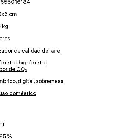
5555016184
0x6 cm
5 kg
iores
zador de calidad del aire
ómetro
,
higrómetro
,
dor de CO₂
mbrico
,
digital
,
sobremesa
 uso doméstico
H)
 85 %