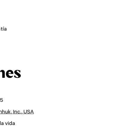
tía
nes
05
huk, Inc., USA
la vida