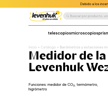
Debido a los ince
telescopios
microscopios
pris
Inicio
Catálogo
Barómetros y estaciones m
Medidor de la 
Levenhuk Wez
Funciones: medidor de CO₂, termómetro,
higrómetro