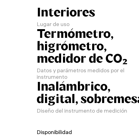
Interiores
Lugar de uso
Termómetro,
higrómetro,
medidor de CO₂
Datos y parámetros medidos por el
instrumento
Inalámbrico,
digital, sobremes
Diseño del instrumento de medición
Disponibilidad