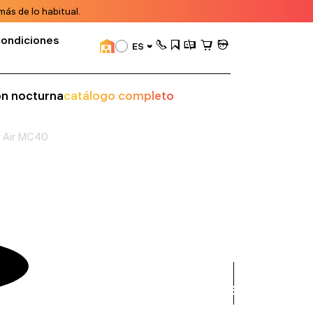
ás de lo habitual.
condiciones
ES
ión nocturna
catálogo completo
r Air MC40
ver
todos