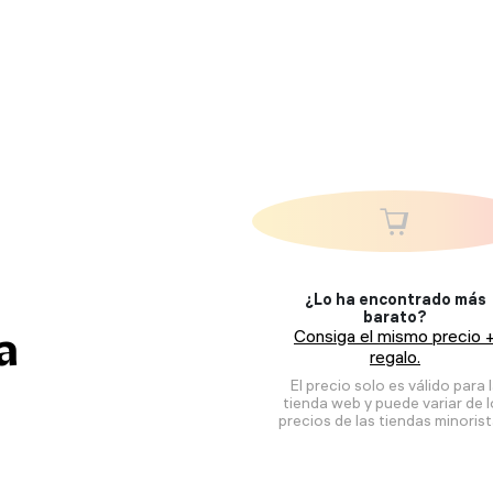
¿Lo ha encontrado más
barato?
a
Consiga el mismo precio 
regalo.
El precio solo es válido para 
tienda web y puede variar de 
precios de las tiendas minorist