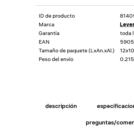
ID de producto
8140
Marca
Leven
Garantía
toda l
EAN
5905
Tamaño de paquete (LxAn.xAl.)
12x1
Peso del envío
0.215
descripción
especificacio
preguntas/comen