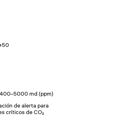
.+50
 400–5000 md (ppm)
ación de alerta para
es críticos de CO₂