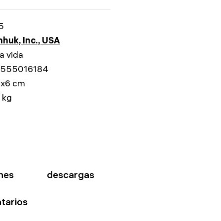
5
huk, Inc., USA
a vida
555016184
0x6 cm
 kg
nes
descargas
tarios