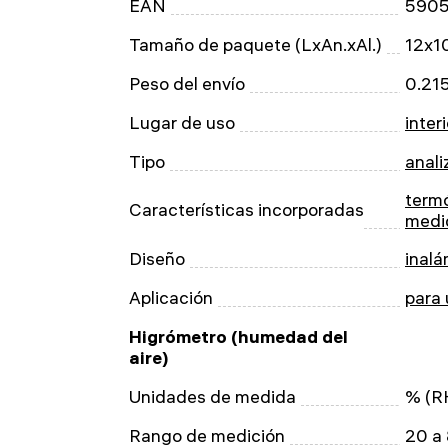
EAN
590
Tamaño de paquete (LxAn.xAl.)
12x1
Peso del envío
0.21
Lugar de uso
inter
Tipo
anali
term
Características incorporadas
medi
Diseño
inalá
Aplicación
para
Higrómetro (humedad del
aire)
Unidades de medida
% (R
Rango de medición
20 a