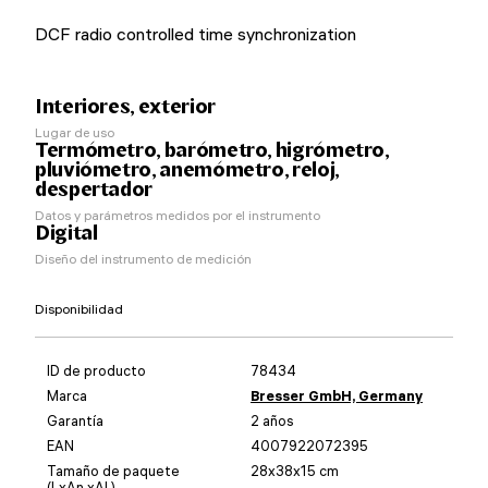
DCF radio controlled time synchronization
Interiores, exterior
Lugar de uso
Termómetro, barómetro, higrómetro,
pluviómetro, anemómetro, reloj,
despertador
Datos y parámetros medidos por el instrumento
Digital
Diseño del instrumento de medición
Disponibilidad
ID de producto
78434
Marca
Bresser GmbH, Germany
Garantía
2 años
EAN
4007922072395
Tamaño de paquete
28x38x15 cm
(LxAn.xAl.)