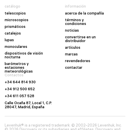
catálogo
información
telescopios
acerca de la compañía
microscopios
términos y
condiciones
prismáticos
noticias
catalejos
convertirse en un
lupas
distribuidor
monoculares
artículos
dispositivos de visión
marcas
nocturna
revendedores
barómetros y
estaciones
contactar
meteorológicas
Contactos
+34 644 814 930
+34 912 500 652
+34 611 057 528
Calle Ocaña 87, Local 1, C.P.
28047, Madrid, España
Levenhuk® is a registered trademark. © 2002–2026 Levenhuk, Inc.
© 2026 Discovery or its subsidiaries and affiliates. Discovery and