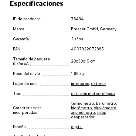
Especificaciones
ID de producto
78434
Marca
Bresser GmbH, Germany
Garantía
2 años
EAN
4007922072395
Tamaño de paquete
28x38x15 cm
(LxAn.xAl.)
Peso del envío
1.68 kg
Lugar de uso
interiores
,
exterior
Tipo
estación meteorológica
termómetro
,
barómetro
,
Características
higrómetro
,
pluviómetro
,
incorporadas
anemómetro
,
reloj
,
despertador
Diseño
digital