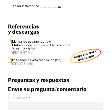
Sensor inalámbrico
✓
Referencias
y descargas
Manual de usuario: Centro
Meteorológico Exclusivo ClimateScout
7-en-1 (pdf) EN
haga clic para
(PDF, 3.47 Mb)
descargar
Imágenes de alta resolución (zip)
(ZIP, 27.31 Mb)
Preguntas y respuestas
Envíe su pregunta/comentario
Su nombre
*