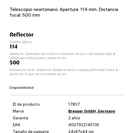
Telescopio newtoniano. Apertura: 114 mm. Distancia
focal: 500 mm
Reflector
Diseño óptico
114
Abertura: diámetro de la lente colectora de luz o del espejo que el
telescopio utiliza para captar la luz
500
Distancia focal: distancia desde la lente o espejo principal hasta el
punto en el que se concentra la luz
Disponibilidad
ID de producto
17807
Marca
Bresser GmbH, Germany
Garantía
2 años
EAN
4007922145136
Tamaño de paquete
24x87x44 cm