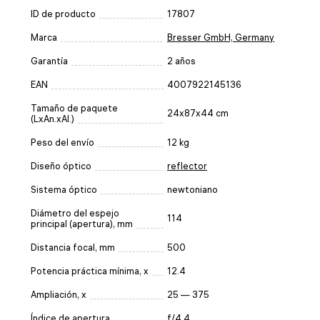
ID de producto
17807
Marca
Bresser GmbH, Germany
Garantía
2 años
EAN
4007922145136
Tamaño de paquete
24x87x44 cm
(LxAn.xAl.)
Peso del envío
12 kg
Diseño óptico
reflector
Sistema óptico
newtoniano
Diámetro del espejo
114
principal (apertura), mm
Distancia focal, mm
500
Potencia práctica mínima, x
12.4
Ampliación, x
25 — 375
Índice de apertura
f/4.4