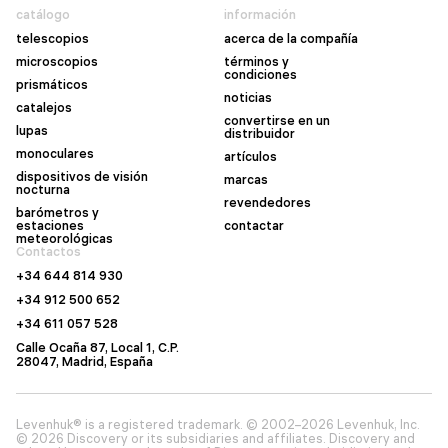
catálogo
información
telescopios
acerca de la compañía
microscopios
términos y
condiciones
prismáticos
noticias
catalejos
convertirse en un
lupas
distribuidor
monoculares
artículos
dispositivos de visión
marcas
nocturna
revendedores
barómetros y
estaciones
contactar
meteorológicas
Contactos
+34 644 814 930
+34 912 500 652
+34 611 057 528
Calle Ocaña 87, Local 1, C.P.
28047, Madrid, España
Levenhuk® is a registered trademark. © 2002–2026 Levenhuk, Inc.
© 2026 Discovery or its subsidiaries and affiliates. Discovery and