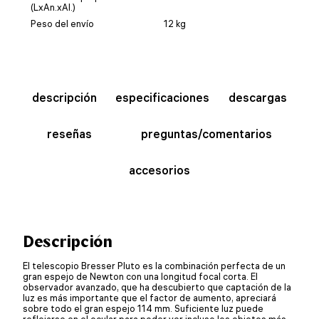
(LxAn.xAl.)
Peso del envío
12 kg
descripción
especificaciones
descargas
reseñas
preguntas/comentarios
accesorios
Descripción
El telescopio Bresser Pluto es la combinación perfecta de un
gran espejo de Newton con una longitud focal corta. El
observador avanzado, que ha descubierto que captación de la
luz es más importante que el factor de aumento, apreciará
sobre todo el gran espejo 114 mm. Suficiente luz puede
reflejarse en el ocular para poder ver incluso los objetos más