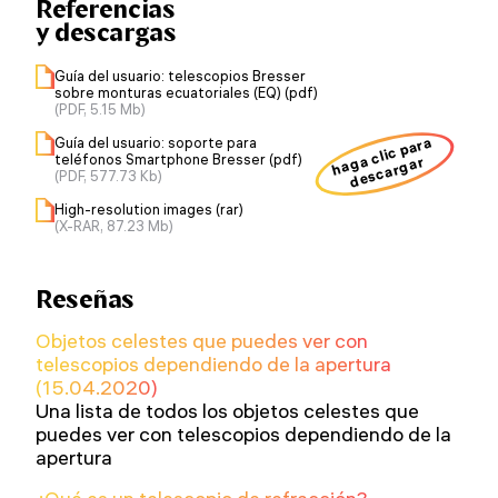
Referencias
y descargas
Guía del usuario: telescopios Bresser
sobre monturas ecuatoriales (EQ) (pdf)
(PDF, 5.15 Mb)
haga clic para
Guía del usuario: soporte para
teléfonos Smartphone Bresser (pdf)
descargar
(PDF, 577.73 Kb)
High-resolution images (rar)
(X-RAR, 87.23 Mb)
Reseñas
Objetos celestes que puedes ver con
telescopios dependiendo de la apertura
(15.04.2020)
Una lista de todos los objetos celestes que
puedes ver con telescopios dependiendo de la
apertura