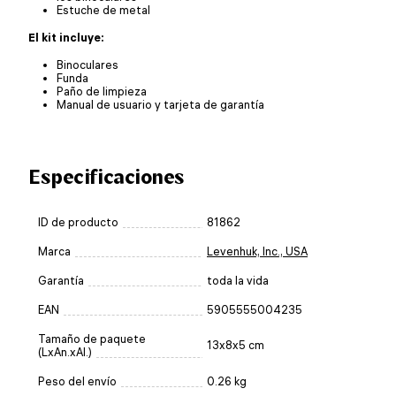
Estuche de metal
El kit incluye:
Binoculares
Funda
Paño de limpieza
Manual de usuario y tarjeta de garantía
Especificaciones
ID de producto
81862
Marca
Levenhuk, Inc., USA
Garantía
toda la vida
EAN
5905555004235
Tamaño de paquete
13x8x5 cm
(LxAn.xAl.)
Peso del envío
0.26 kg