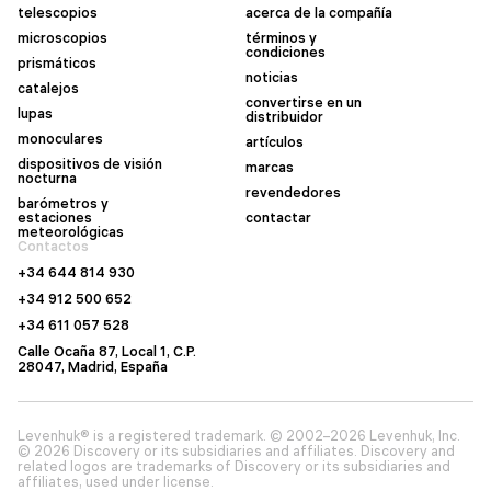
telescopios
acerca de la compañía
microscopios
términos y
condiciones
prismáticos
noticias
catalejos
convertirse en un
lupas
distribuidor
monoculares
artículos
dispositivos de visión
marcas
nocturna
revendedores
barómetros y
estaciones
contactar
meteorológicas
Contactos
+34 644 814 930
+34 912 500 652
+34 611 057 528
Calle Ocaña 87, Local 1, C.P.
28047, Madrid, España
Levenhuk® is a registered trademark. © 2002–2026 Levenhuk, Inc.
© 2026 Discovery or its subsidiaries and affiliates. Discovery and
related logos are trademarks of Discovery or its subsidiaries and
affiliates, used under license.