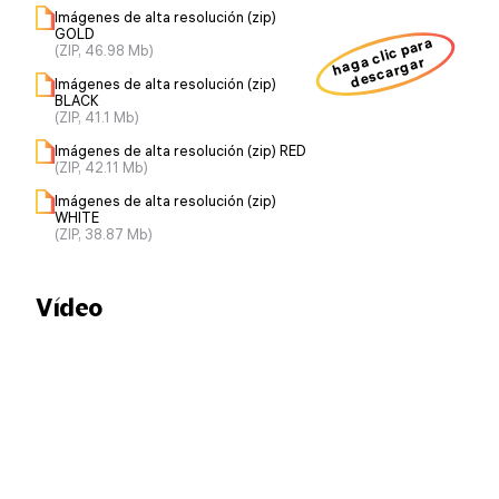
Imágenes de alta resolución (zip)
GOLD
haga clic para
(ZIP, 46.98 Mb)
descargar
Imágenes de alta resolución (zip)
BLACK
(ZIP, 41.1 Mb)
Imágenes de alta resolución (zip) RED
(ZIP, 42.11 Mb)
Imágenes de alta resolución (zip)
WHITE
(ZIP, 38.87 Mb)
Vídeo