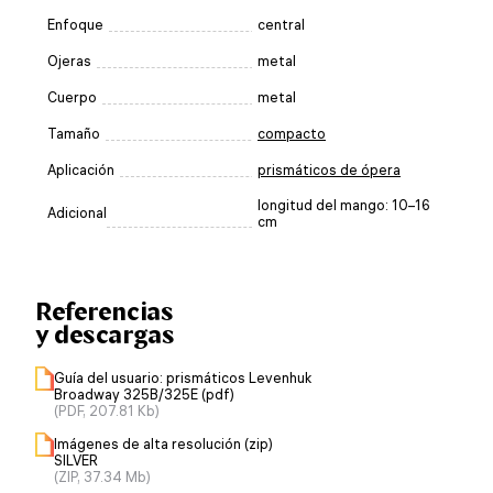
Enfoque
central
Ojeras
metal
Cuerpo
metal
Tamaño
compacto
Aplicación
prismáticos de ópera
longitud del mango: 10–16
Adicional
cm
Referencias
y descargas
Guía del usuario: prismáticos Levenhuk
Broadway 325B/325E (pdf)
(PDF, 207.81 Kb)
Imágenes de alta resolución (zip)
SILVER
(ZIP, 37.34 Mb)