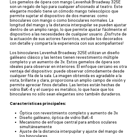
Los gemelos de ópera con mango Levenhuk Broadway 325E
son un regalo de lujo para cualquier aficionado al teatro. Este
elegante modelo tiene un cómodo mango telescópico que
permite sujetar el dispositivo de dos maneras: como
binoculares con mango o como binoculares normales. La
longitud del mango y la distancia interpupilar se pueden ajustar
dentro de un amplio rango, lo que permite ajustar fácilmente el
dispositivo a las necesidades de cualquier usuario. ¡Disfrute de
la actuación de sus actores favoritos, estudie los decorados
con detalle y comparta la experiencia con sus acompañantes!
Los binoculares Levenhuk Broadway 325E utilizan un diseño
galileano clásico y las lentes tienen revestimiento múltiple
completo y un aumento de 3x. Estos gemelos de ópera son
ideales para observar en interiores. El enfoque cercano es otra
ventaja del dispositivo: puede observar cómodamente desde
cualquier fila de la sala. La imagen obtenida es agradable a la
vista, brillante y clara, proporciona un amplio campo de visión y
permite apreciar finos detalles. Las lentes están hechas de
vidrio BaK-4 y el cuerpo es metálico, lo que hace que los
binoculares no sólo sean elegantes sino también duraderos.
Características principales:
Óptica con revestimiento completo y aumento de 3x
Diseño galileano, óptica de vidrio BaK-4
Mecanismo de enfoque central para ambos oculares
simultáneamente
Ajuste de la distancia interpupilar y ajuste del mango de
los binoculares