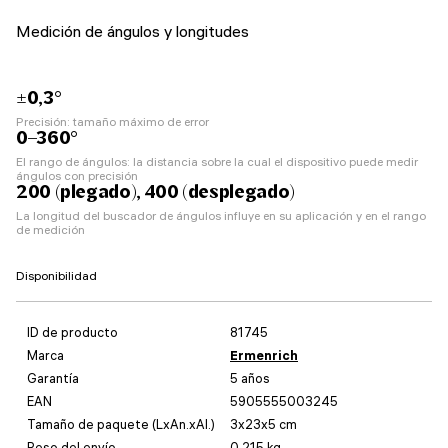
Medición de ángulos y longitudes
±0,3°
Precisión: tamaño máximo de error
0–360°
El rango de ángulos: la distancia sobre la cual el dispositivo puede medir
ángulos con precisión
200 (plegado), 400 (desplegado)
La longitud del buscador de ángulos influye en su aplicación y en el rango
de medición
Disponibilidad
ID de producto
81745
Marca
Ermenrich
Garantía
5 años
EAN
5905555003245
Tamaño de paquete (LxAn.xAl.)
3x23x5 cm
Peso del envío
0.215 kg