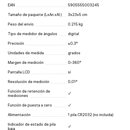
EAN
5905555003245
Tamaño de paquete (LxAn.xAl.)
3x23x5 cm
Peso del envío
0.215 kg
Tipo de medidor de ángulos
digital
Precisión
±0,3°
Unidades de medida
grados
Margen de medición
0–360°
Pantalla LCD
sí
Resolución de medición
0,01°
Función de retención de
✓
mediciones
Función de puesta a cero
✓
Alimentación
1 pila CR2032 (no incluida)
Indicador de estado de pila
✓
baja