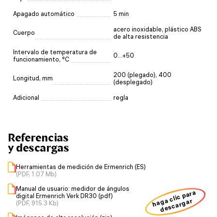
Apagado automático
5 min
acero inoxidable, plástico ABS
Cuerpo
de alta resistencia
Intervalo de temperatura de
0...+50
funcionamiento, °C
200 (plegado), 400
Longitud, mm
(desplegado)
Adicional
regla
Referencias
y descargas
Herramientas de medición de Ermenrich (ES)
(PDF, 1.07 Mb)
Manual de usuario: medidor de ángulos
haga clic para
digital Ermenrich Verk DR30 (pdf)
descargar
(PDF, 915.3 Kb)