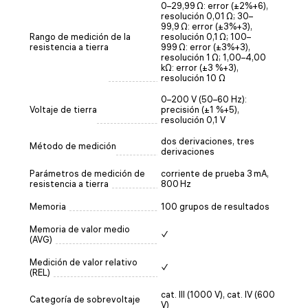
0–29,99 Ω: error (±2%+6),
resolución 0,01 Ω; 30–
99,9 Ω: error (±3%+3),
Rango de medición de la
resolución 0,1 Ω; 100–
resistencia a tierra
999 Ω: error (±3%+3),
resolución 1 Ω; 1,00–4,00
kΩ: error (±3 %+3),
resolución 10 Ω
0–200 V (50–60 Hz):
Voltaje de tierra
precisión (±1 %+5),
resolución 0,1 V
dos derivaciones, tres
Método de medición
derivaciones
Parámetros de medición de
corriente de prueba 3 mA,
resistencia a tierra
800 Hz
Memoria
100 grupos de resultados
Memoria de valor medio
✓
(AVG)
Medición de valor relativo
✓
(REL)
cat. III (1000 V), cat. IV (600
Categoría de sobrevoltaje
V)