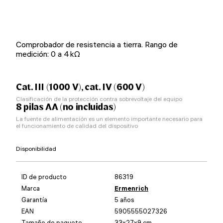
Comprobador de resistencia a tierra. Rango de
medición: 0 a 4 kΩ
Cat. III (1000 V), cat. IV (600 V)
Clasificación de la protección contra sobrevoltaje del equipo
8 pilas AA (no incluidas)
La fuente de alimentación es un elemento importante necesario para
el funcionamiento de calidad del dispositivo
Disponibilidad
ID de producto
86319
Marca
Ermenrich
Garantía
5 años
EAN
5905555027326
Tamaño de paquete
33x27x9 cm