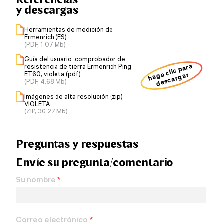
y descargas
Herramientas de medición de
Ermenrich (ES)
(PDF, 1.07 Mb)
Guía del usuario: comprobador de
haga clic para
resistencia de tierra Ermenrich Ping
ET60, violeta (pdf)
descargar
(PDF, 4.68 Mb)
Imágenes de alta resolución (zip)
VIOLETA
(ZIP, 36.27 Mb)
Preguntas y respuestas
Envíe su pregunta/comentario
Su nombre
*
Correo electrónico
*