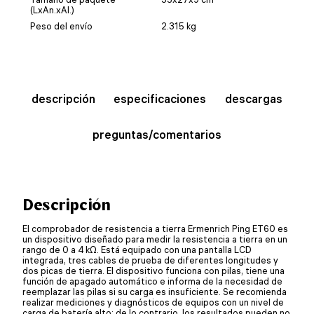
(LxAn.xAl.)
Peso del envío
2.315 kg
descripción
especificaciones
descargas
preguntas/comentarios
Descripción
El comprobador de resistencia a tierra Ermenrich Ping ET60 es
un dispositivo diseñado para medir la resistencia a tierra en un
rango de 0 a 4 kΩ. Está equipado con una pantalla LCD
integrada, tres cables de prueba de diferentes longitudes y
dos picas de tierra. El dispositivo funciona con pilas, tiene una
función de apagado automático e informa de la necesidad de
reemplazar las pilas si su carga es insuficiente. Se recomienda
realizar mediciones y diagnósticos de equipos con un nivel de
carga de batería alto; de lo contrario, los resultados pueden no