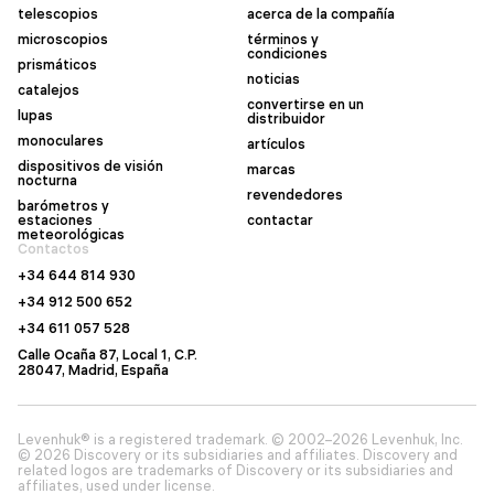
telescopios
acerca de la compañía
microscopios
términos y
condiciones
prismáticos
noticias
catalejos
convertirse en un
lupas
distribuidor
monoculares
artículos
dispositivos de visión
marcas
nocturna
revendedores
barómetros y
estaciones
contactar
meteorológicas
Contactos
+34 644 814 930
+34 912 500 652
+34 611 057 528
Calle Ocaña 87, Local 1, C.P.
28047, Madrid, España
Levenhuk® is a registered trademark. © 2002–2026 Levenhuk, Inc.
© 2026 Discovery or its subsidiaries and affiliates. Discovery and
related logos are trademarks of Discovery or its subsidiaries and
affiliates, used under license.