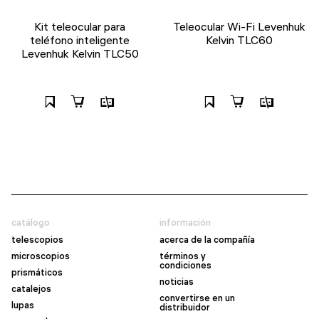
Kit teleocular para
Teleocular Wi-Fi Levenhuk
teléfono inteligente
Kelvin TLC60
Levenhuk Kelvin TLC50
catálogo
información
telescopios
acerca de la compañía
microscopios
términos y
condiciones
prismáticos
noticias
catalejos
convertirse en un
lupas
distribuidor