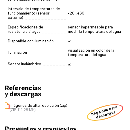
Intervalo de temperaturas de
funcionamiento (sensor
-20...+60
externo)
Especificaciones de
sensor impermeable para
resistencia al agua
medir la temperatura del agua
Disponible con iluminación
✓
visualización en color de la
Iluminación
temperatura del agua
Sensor inalámbrico
✓
Referencias
y descargas
Imágenes de alta resolución (zip)
haga clic para
(ZIP, 111.28 Mb)
descargar
Preguntas y respuestas