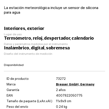
La estación meteorológica incluye un sensor de silicona
para agua
Interiores, exterior
Lugar de uso
Termómetro, reloj, despertador, calendario
Datos y parámetros medidos por el instrumento
Inalámbrico, digital, sobremesa
Diseño del instrumento de medición
Disponibilidad
ID de producto
73272
Marca
Bresser GmbH, Germany
Garantía
2 años
EAN
4007922050775
Tamaño de paquete (LxAn.xAl.)
11x9x9 cm
Peso del envío
0.24 kg