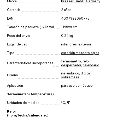
Marca
Bresser GmbH, Germany
Garantía
2 años
EAN
4007922050775
Tamaño de paquete (LxAn.xAl.)
11x9x9 cm
Peso del envío
0.24 kg
Lugar de uso
interiores
,
exterior
Tipo
estación meteorológica
termómetro
,
reloj
,
Características incorporadas
despertador
,
calendario
inalámbrico
,
digital
,
Diseño
sobremesa
Aplicación
para uso doméstico
Termómetro (temperatura)
Unidades de medida
°C, °F
Reloj
(hora/fecha/calendario)